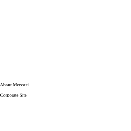
About Mercari
Corporate Site
Mercari Careers
Latest News
Official Blog
Press Kit
Mercari US
m department