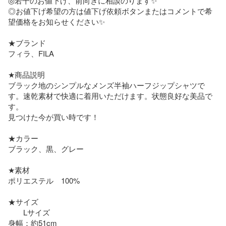
◎若干のお値下げ、前向きに相談のります✨ 

◎お値下げ希望の方は値下げ依頼ボタンまたはコメントで希
望価格をお知らせください✨

★ブランド

フィラ、FILA

★商品説明

ブラック地のシンプルなメンズ半袖ハーフジップシャツで
す。速乾素材で快適に着用いただけます。状態良好な美品で
す。

見つけた今が買い時です！

★カラー

ブラック、黒、グレー

★素材

ポリエステル　100%

★サイズ

　　Lサイズ

身幅：約51cm 
