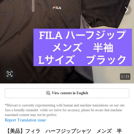
1
/
11
View content in English
*Mercari is currently experimenting with human and machine translations on our site.
Just a friendly reminder: while we strive for accuracy, please be aware that machine
translated content may not be perfect.
Report Translation issue
【美品】フィラ ハーフジップシャツ メンズ 半