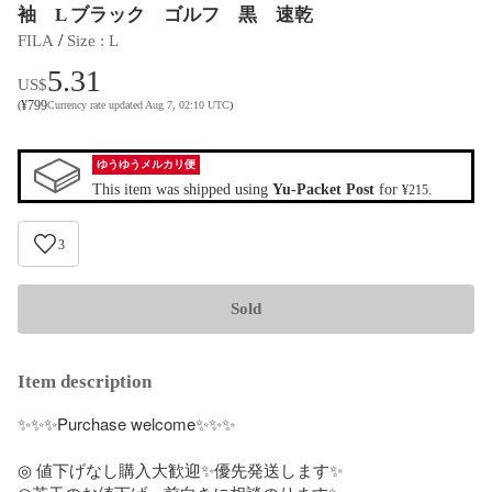
袖 L ブラック ゴルフ 黒 速乾
 / 
FILA
Size
 : 
L
5.31
US$
¥
799
(
Currency rate updated Aug 7, 02:10 UTC
)
ゆうゆうメルカリ便
This item was shipped using
Yu-Packet Post
for
.
¥215
3
Sold
Item description
✨✨✨Purchase welcome✨✨✨

◎ 値下げなし購入大歓迎✨優先発送します✨
