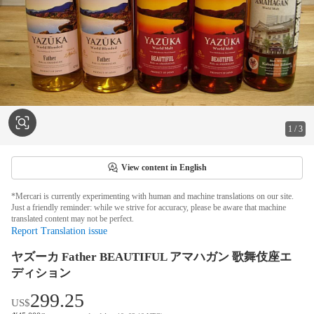
1
/
3
View content in English
*Mercari is currently experimenting with human and machine translations on our site.
Just a friendly reminder: while we strive for accuracy, please be aware that machine
translated content may not be perfect.
Report Translation issue
ヤズーカ Father BEAUTIFUL アマハガン 歌舞伎座エ
ディション
299.25
US$