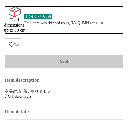
らくらくメルカリ便
Total 
This item was shipped using
TA-Q-BIN
for
.
¥850
dimensions:

up to 80 cm
10
Sold
Item description
商品の説明はありません
21 days ago
Item details