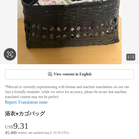
1
/
3
View content in English
*Mercari is currently experimenting with human and machine translations on our site.
Just a friendly reminder: while we strive for accuracy, please be aware that machine
translated content may not be perfect.
Report Translation issue
浴衣⭐︎カゴバッグ
9.31
US$
¥
1,400
(
Currency rate updated Aug 6, 02:10 UTC
)