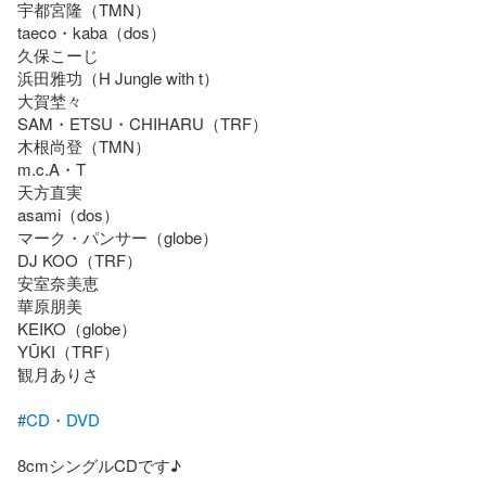
宇都宮隆（TMN）

taeco・kaba（dos）

久保こーじ

浜田雅功（H Jungle with t）

大賀埜々

SAM・ETSU・CHIHARU（TRF）

木根尚登（TMN）

m.c.A・T

天方直実

asami（dos）

マーク・パンサー（globe）

DJ KOO（TRF）

安室奈美恵

華原朋美

KEIKO（globe）

YŪKI（TRF）

観月ありさ

#CD・DVD
8cmシングルCDです♪
