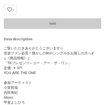
1
Sold
Item description
ご覧いただきありがとうございます☆

音楽ファン必見！懐かしの8cmシングルをお探しの方へ♪

↓《商品情報》↓

「TKプレゼンツ～ユー・アー・ザ・ワン」

定価: ￥ 971

YOU ARE THE ONE

参加アーティスト

小室哲哉

内田有紀

hitomi

甲斐よしひろ
