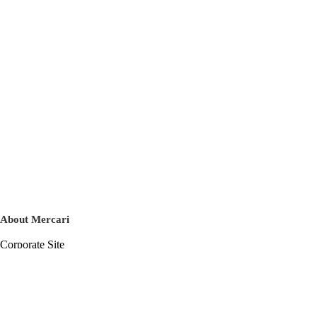
About Mercari
Corporate Site
Mercari Careers
Latest News
Official Blog
Press Kit
Mercari US