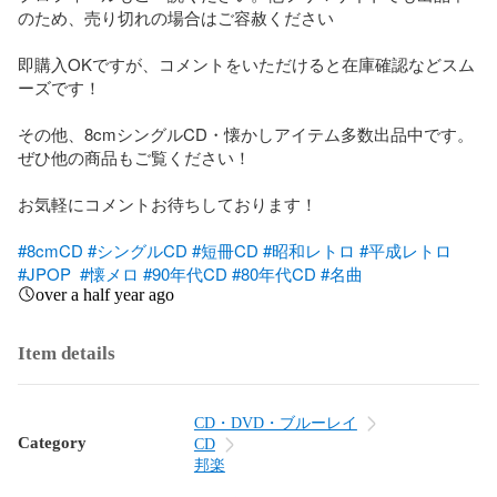
のため、売り切れの場合はご容赦ください

即購入OKですが、コメントをいただけると在庫確認などスム
ーズです！

その他、8cmシングルCD・懐かしアイテム多数出品中です。

ぜひ他の商品もご覧ください！

お気軽にコメントお待ちしております！

#8cmCD
#シングルCD
#短冊CD
#昭和レトロ
#平成レトロ
#JPOP
#懐メロ
#90年代CD
#80年代CD
#名曲
over a half year ago
Item details
CD・DVD・ブルーレイ
Category
CD
邦楽