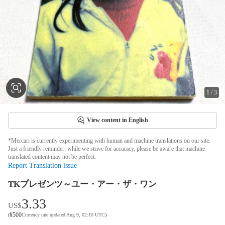
1
/
3
View content in English
*Mercari is currently experimenting with human and machine translations on our site.
Just a friendly reminder: while we strive for accuracy, please be aware that machine
translated content may not be perfect.
Report Translation issue
TKプレゼンツ～ユー・アー・ザ・ワン
3.33
US$
¥
500
(
Currency rate updated Aug 9, 02:10 UTC
)