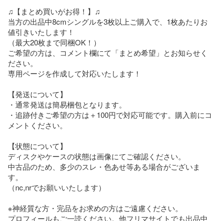
♫【まとめ買いがお得！】♫

当方の出品中8cmシングルを3枚以上ご購入で、1枚あたりお
値引きいたします！

（最大20枚まで同梱OK！）

ご希望の方は、コメント欄にて「まとめ希望」とお知らせく
ださい。

専用ページを作成して対応いたします！

【発送について】

・通常発送は簡易梱包となります。

・追跡付きご希望の方は＋100円で対応可能です。購入前にコ
メントください。

【状態について】

ディスクやケースの状態は画像にてご確認ください。

中古品のため、多少のスレ・色あせ等ある場合がございま
す。

（nc,nrでお願いいたします）

※神経質な方・完品をお求めの方はご遠慮ください。

プロフィールもご一読ください。他フリマサイトでも出品中