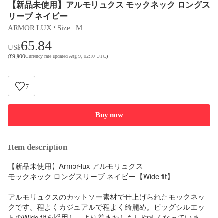
【新品未使用】アルモリュクス モックネック ロングス
リーブ ネイビー
 / 
ARMOR LUX
Size
 : 
M
65.84
US$
¥
9,900
(
Currency rate updated Aug 9, 02:10 UTC
)
7
Buy now
Item description
【新品未使用】Armor-lux アルモリュクス

モックネック ロングスリーブ ネイビー【Wide fit】

アルモリュクスのカットソー素材で仕上げられたモックネッ
クです。程よくカジュアルで程よく綺麗め。ビッグシルエッ
トのWide fitを採用し、より着まわしもしやすくなっていま