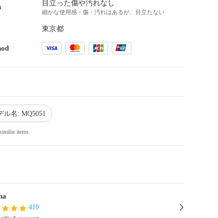
目立った傷や汚れなし
n
細かな使用感・傷・汚れはあるが、目立たない
東京都
hod
ル名: MQ5051
similar items.
ha
410