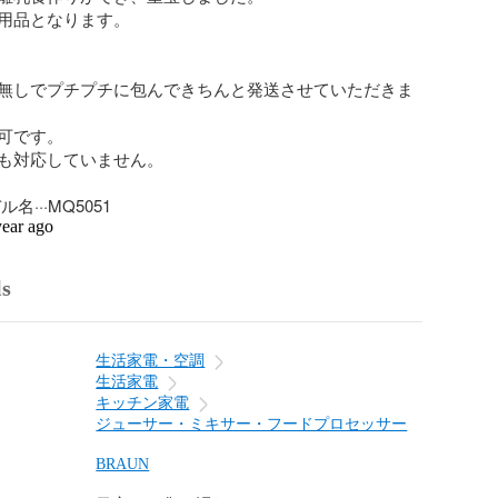
用品となります。

無しでプチプチに包んできちんと発送させていただきま
可です。

も対応していません。

名···MQ5051
year ago
ls
生活家電・空調
生活家電
キッチン家電
ジューサー・ミキサー・フードプロセッサー
BRAUN