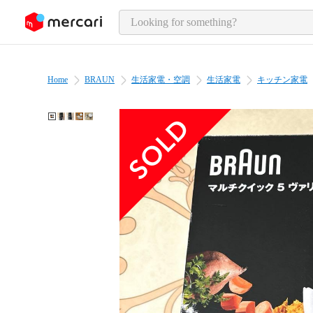
o page content
Home
BRAUN
生活家電・空調
生活家電
キッチン家電