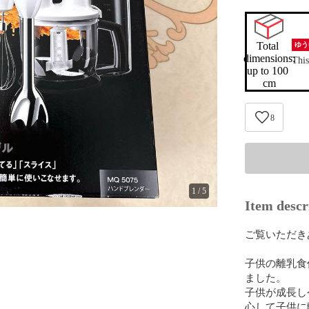
Total 
ゆう
dimensions:

This
up to 100 
cm
8
1
/
5
Item descr
ご覧いただき
子供の離乳食
ました。

子供が成長し
心して子供に