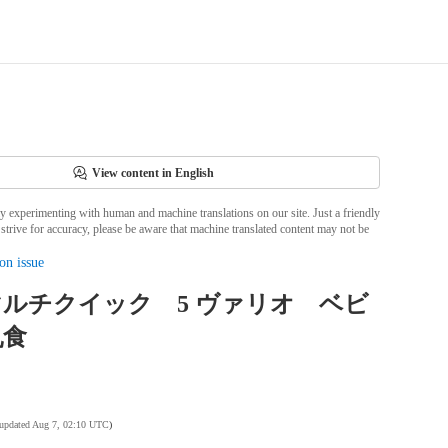
View content in English
ly experimenting with human and machine translations on our site. Just a friendly
strive for accuracy, please be aware that machine translated content may not be
on issue
n マルチクイック 5 ヴァリオ ベビ
乳食
 updated Aug 7, 02:10 UTC
)