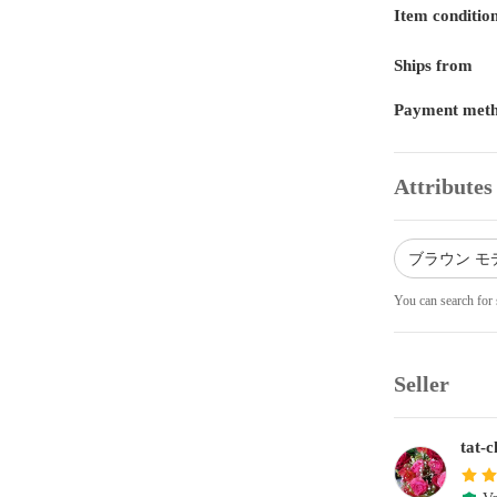
Item conditio
Ships from
Payment met
Attributes
ブラウン モデ
You can search for 
Seller
tat-c