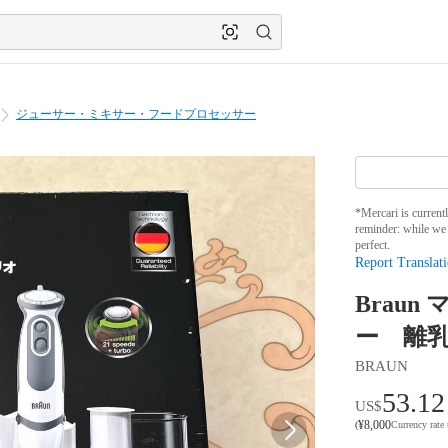
ジューサー・ミキサー・フードプロセッサー
*Mercari is current
reminder: while we 
perfect.
Report Translati
Brau
ー 離
BRAUN
53.12
US$
¥
8,000
(
Currency rate