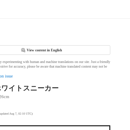
View content in English
ly experimenting with human and machine translations on our site. Just a friendly
strive for accuracy, please be aware that machine translated content may not be
on issue
s ホワイトスニーカー
26cm
 updated Aug 7, 02:10 UTC
)