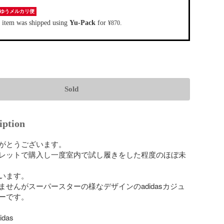
ゆうメルカリ便
 item was shipped using
Yu-Pack
for
.
¥870
Sold
iption
がとうございます。

レットで購入し一度室内で試し履きをした程度のほぼ未
います。

ませんがスーパースターの様なデザインのadidasカジュ
ーです。

das
