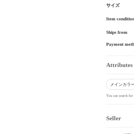
サイズ
Item conditio
Ships from
Payment met
Attributes
メインカラー
You can search for 
Seller