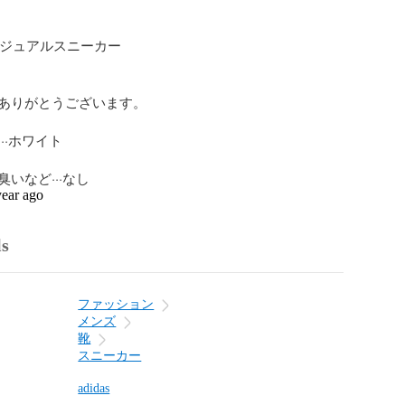
 カジュアルスニーカー

ありがとうございます。

·ホワイト

いなど···なし
year ago
ls
ファッション
メンズ
靴
スニーカー
adidas