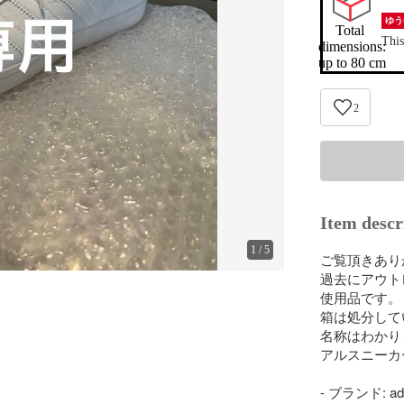
ゆう
Total 
This
dimensions:

up to 80 cm
2
Item descr
1
/
5
ご覧頂きあり
過去にアウト
使用品です。

箱は処分して
名称はわかり
アルスニーカ
- ブランド: adi