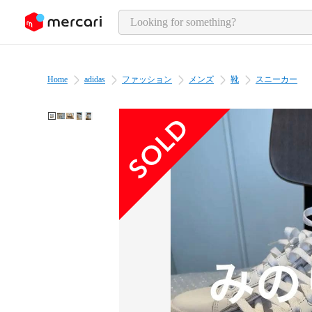
o page content
Home
adidas
ファッション
メンズ
靴
スニーカー