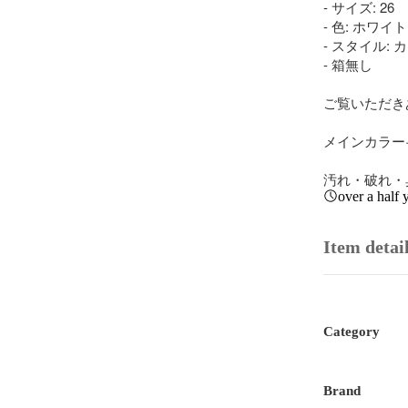
- サイズ: 26

- 色: ホワイト

- スタイル:
- 箱無し

ご覧いただき
メインカラー··
汚れ・破れ・臭
over a half 
Item detai
Category
Brand