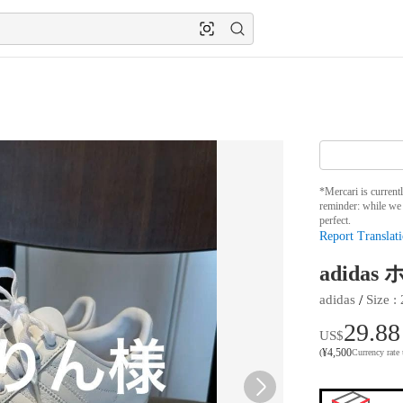
*Mercari is current
reminder: while we 
perfect.
Report Translati
adida
 / 
adidas
Size
 : 
29.88
US$
¥
4,500
(
Currency rate