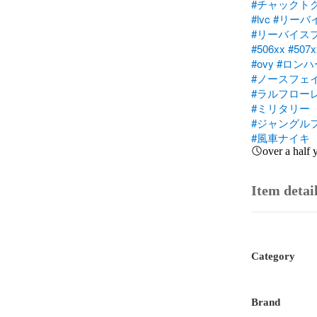
#チャックト
#lvc
#リーバ
#リーバイス
#506xx
#507x
#ovy
#ロンハ
#ノースフェ
#ラルフロー
#ミリタリー
#ジャングル
#風車ナイキ
over a half 
Item detai
Category
Brand