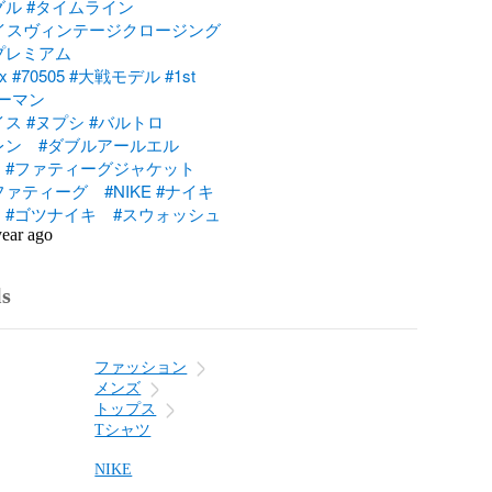
グル
#タイムライン
イスヴィンテージクロージング
プレミアム
x
#70505
#大戦モデル
#1st
ーマン
イス
#ヌプシ
#バルトロ
レン
#ダブルアールエル
#ファティーグジャケット
ファティーグ
#NIKE
#ナイキ
#ゴツナイキ
#スウォッシュ
year ago
ls
ファッション
メンズ
トップス
Tシャツ
NIKE