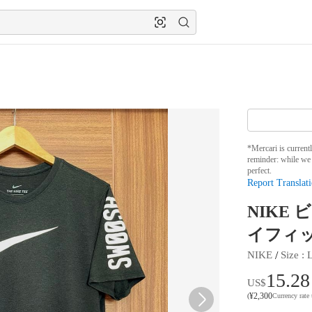
*Mercari is current
reminder: while we 
perfect.
Report Translati
NIKE
イフィ
 / 
NIKE
Size
 : 
15.28
US$
¥
2,300
(
Currency rate