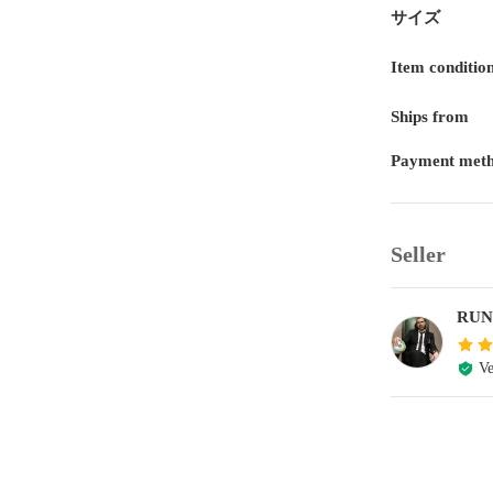
サイズ
Item conditio
Ships from
Payment met
Seller
RUN
Ve