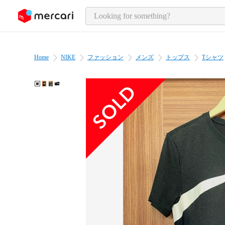
o page content
Home
NIKE
ファッション
メンズ
トップス
Tシャツ