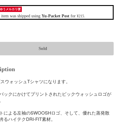
ゆうメルカリ便
 item was shipped using
Yu-Packet Post
for
.
¥215
Sold
iption
グスウォッシュTシャツになります。

バックにかけてプリントされたビックウォッシュロゴが


トによる左袖のSWOOSHロゴ、そして、優れた蒸発散
るハイテクDRI-FIT素材。
