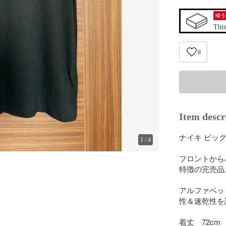
ゆう
This
8
Item descr
ナイキ ビッ
1
/
4
フロントから
特徴の完売品。
アルファベッ
性＆速乾性を誇
着丈　72cm
