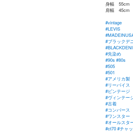
身幅　55cm

肩幅　45cm

#vintage
#LEVIS
#MADEINUS
#ブラックデ
#BLACKDEN
#先染め
#90s
#80s
#505
#501
#アメリカ製
#リーバイス
#ビンテージ
#ヴィンテー
#古着
#コンバース
#ワンスター
#オールスタ
#ct70
#チャ