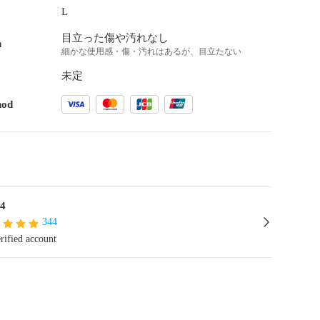
L
目立った傷や汚れなし
n
細かな使用感・傷・汚れはあるが、目立たない
未定
hod
4
344
rified account