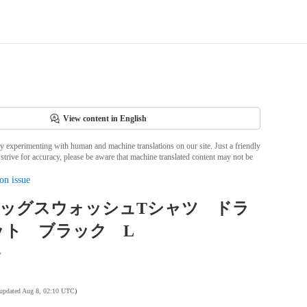
View content in English
ly experimenting with human and machine translations on our site. Just a friendly
strive for accuracy, please be aware that machine translated content may not be
on issue
 ビッグスウォッシュTシャツ ドラ
ット ブラック L
L
 updated Aug 8, 02:10 UTC
)