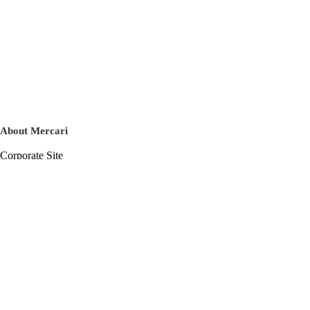
About Mercari
Corporate Site
Mercari Careers
Latest News
Official Blog
Press Kit
Mercari US
m department
Help
Help Center
Inquiry History List
Privacy Policy & Terms of Service