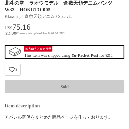
北斗の拳 ラオウモデル 倉敷天領デニムパンツ
W33 HOKUTO-005
 / 
Klaxon ／ 倉敷天領デニム
Size
 : 
L
75.16
US$
¥
11,300
(
Currency rate updated Aug 6, 02:10 UTC
)
ゆうゆうメルカリ便
This item was shipped using
Yu-Packet Post
for
.
¥215
3
Sold
Item description
アパレル関係をまとめた商品ページを作っております。
