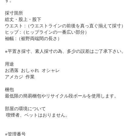
採寸箇所

総丈・股上・股下

ウエスト :（ウエストラインの前後を真っ直ぐ揃えて採寸）

ヒップ :（ヒップラインの一番広い部分）

袖幅 :（裾野両端間の長さ）

※平置き採寸、素人採寸の為、多少の誤差はご了承下さい。

用途

お洒落  おしゃれ  オシャレ

アメカジ  作業

梱包 

最低限の簡易梱包やリサイクル段ボールを使用します。

部屋の環境について

 喫煙者、ペットはおりません。

⭐︎管理番号
