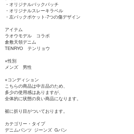
・オリジナルバックパッチ

・オリジナルスレーキラベル

・左バックポケット-7つの傷デザイン

アイテム

ラオウモデル　コラボ

倉敷天領デニム

TENRYO　テンリョウ

⭐︎性別

メンズ　男性

⭐︎コンディション

こちらの商品は中古品のため、

多少の使用感はありますが、

全体的に状態の良い商品になります。

裾に折り目がついております。

カテゴリー・タイプ

デニムパンツ  ジーンズ  Gパン
