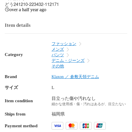
どう241210-223432-112171
over a half year ago
Item details
ファッション
メンズ
Category
パンツ
デニム・ジーンズ
その他
Brand
Klaxon ／ 倉敷天領デニム
サイズ
L
目立った傷や汚れなし
Item condition
細かな使用感・傷・汚れはあるが、目立たない
Ships from
福岡県
Payment method