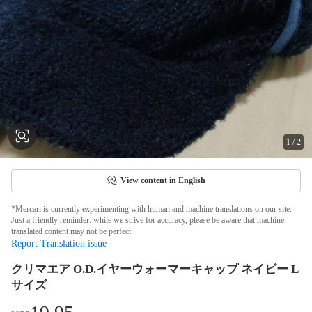
1
/
2
View content in English
*Mercari is currently experimenting with human and machine translations on our site.
Just a friendly reminder: while we strive for accuracy, please be aware that machine
translated content may not be perfect.
Report Translation issue
クリマエア O.D.イヤーウォーマーキャップ ネイビー L
サイズ