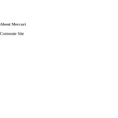
About Mercari
Corporate Site
Mercari Careers
Latest News
Official Blog
Press Kit
Mercari US
m department
Help
Help Center
Inquiry History List
Privacy Policy & Terms of Service
Terms of Service
Privacy Policy
Cookie Policy
Basic Policy on the Management of Personal Data Security
English
© Mercari, Inc.