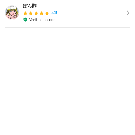
ぽん酢
528
Verified account