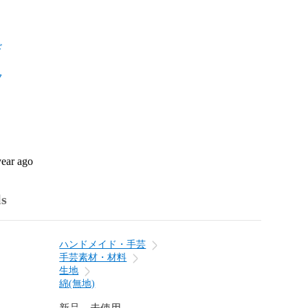
ド
ク
year ago
ls
ハンドメイド・手芸
手芸素材・材料
生地
綿(無地)