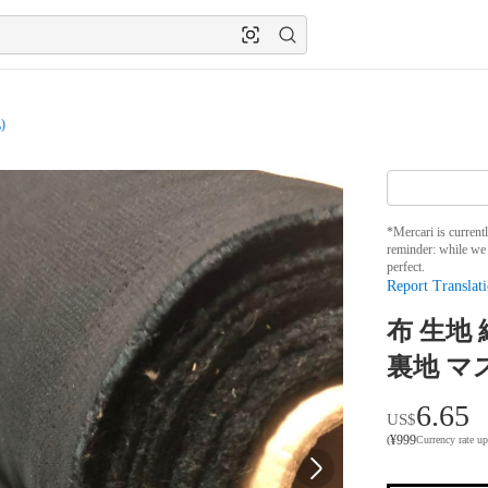
)
*Mercari is current
reminder: while we 
perfect.
Report Translati
布 生地
裏地 マ
6.65
US$
¥
999
(
Currency rate u