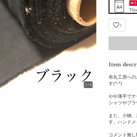
ゆう
This
1
Item descr
布丸工房への
す(^-^)

1
/
4
やや薄手でナチ
シャツやブラ
また、小物、
す。ハンドメ
コメント無し