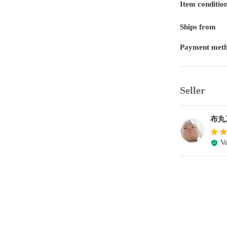
Item conditio
Ships from
Payment met
Seller
布丸
Ve