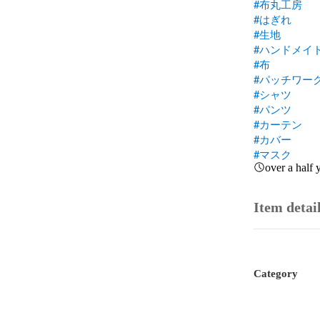
#布丸工房
#はぎれ
#生地
#ハンドメイ
#布
#パッチワー
#シャツ
#パンツ
#カーテン
#カバー
#マスク
over a half 
Item detai
Category