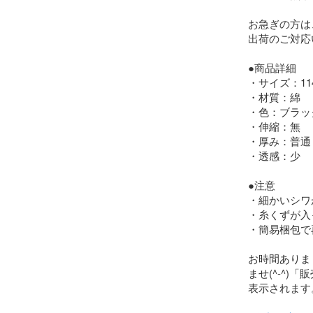
お急ぎの方は
出荷のご対応いた
●商品詳細

・サイズ：114c
・材質：綿

・色：ブラック
・伸縮：無

・厚み：普通

・透感：少

●注意

・細かいシワ
・糸くずが入
・簡易梱包で
お時間ありま
ませ(^-^)
表示されます。