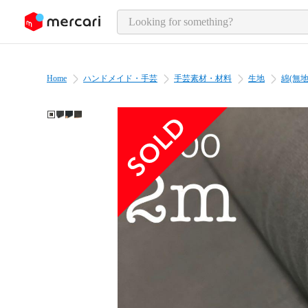
o page content
Home
ハンドメイド・手芸
手芸素材・材料
生地
綿(無地