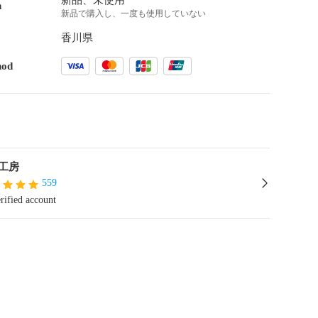
新品、未使用
n
新品で購入し、一度も使用していない
香川県
hod
工房
559
rified account