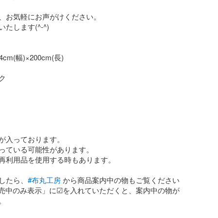
、お気軽にお声がけください。

します(^-^)

m(幅)×200cm(長)



が入っております。

っている可能性があります。

再利用品を使用する時もあります。

したら、
#布丸工房
 から商品案内中の物もご覧ください
「販売中のみ表示」に☑︎を入れていただくと、案内中の物が

