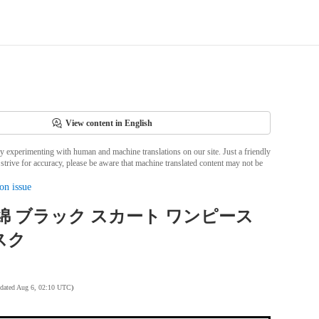
View content in English
ly experimenting with human and machine translations on our site. Just a friendly
strive for accuracy, please be aware that machine translated content may not be
on issue
 綿 ブラック スカート ワンピース
スク
pdated Aug 6, 02:10 UTC
)