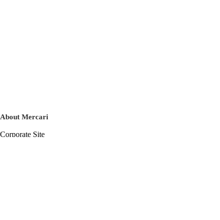
About Mercari
Corporate Site
Mercari Careers
Latest News
Official Blog
Press Kit
Mercari US
m department
Help
Help Center