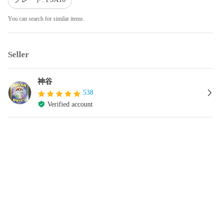
You can search for similar items.
Seller
神谷
538
Verified account