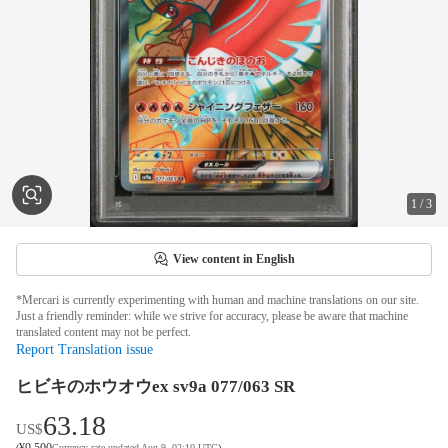
1
/
3
View content in English
*Mercari is currently experimenting with human and machine translations on our site.
Just a friendly reminder: while we strive for accuracy, please be aware that machine
translated content may not be perfect.
Report Translation issue
ヒビキのホウオウex sv9a 077/063 SR
63.18
US$
¥
9,500
(
Currency rate updated Aug 9, 02:10 UTC
)