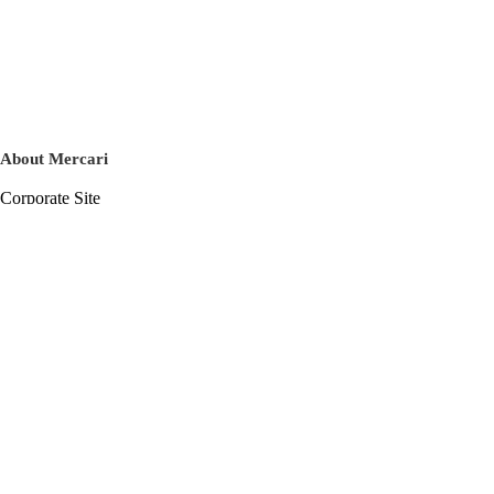
About Mercari
Corporate Site
Mercari Careers
Latest News
Official Blog
Press Kit
Mercari US
m department
Help
Help Center
Inquiry History List
Privacy Policy & Terms of Service
Terms of Service
Privacy Policy