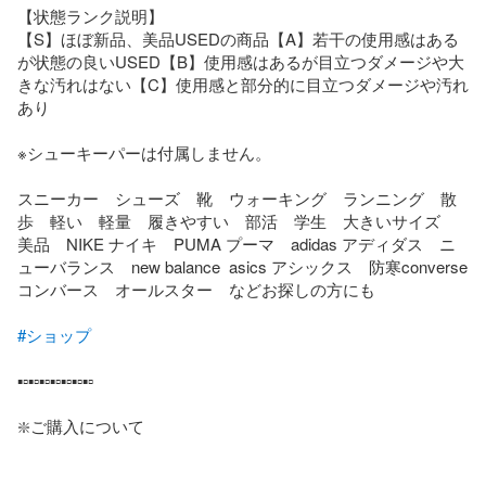
【状態ランク説明】

【S】ほぼ新品、美品USEDの商品【A】若干の使用感はある
が状態の良いUSED【B】使用感はあるが目立つダメージや大
きな汚れはない【C】使用感と部分的に目立つダメージや汚れ
あり

※シューキーパーは付属しません。

スニーカー　シューズ　靴　ウォーキング　ランニング　散
歩　軽い　軽量　履きやすい　部活　学生　大きいサイズ　
美品　NIKE ナイキ　PUMA プーマ　adidas アディダス　ニ
ューバランス　new balance  asics アシックス　防寒converse 
コンバース　オールスター　などお探しの方にも

#ショップ
▪️▫️▪️▫️▪️▫️▪️▫️▪️▫️▪️▫️▪️▫️

❇️ご購入について
