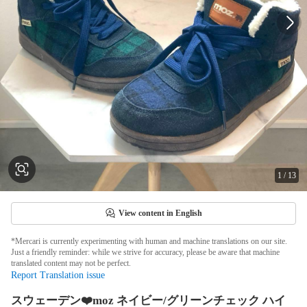
1
/
13
View content in English
*Mercari is currently experimenting with human and machine translations on our site.
Just a friendly reminder: while we strive for accuracy, please be aware that machine
translated content may not be perfect.
Report Translation issue
スウェーデン❤️moz ネイビー/グリーンチェック ハイ