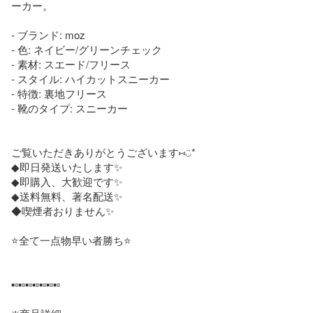
ーカー。

- ブランド: moz

- 色: ネイビー/グリーンチェック

- 素材: スエード/フリース

- スタイル: ハイカットスニーカー

- 特徴: 裏地フリース

- 靴のタイプ: スニーカー

ご覧いただきありがとうございます⑅◡̈*

◆即日発送いたします✨

◆即購入、大歓迎です✨

◆送料無料、著名配送✨

◆喫煙者おりません✨

⭐️全て一点物早い者勝ち⭐️

▪️▫️▪️▫️▪️▫️▪️▫️▪️▫️▪️▫️▪️▫️
