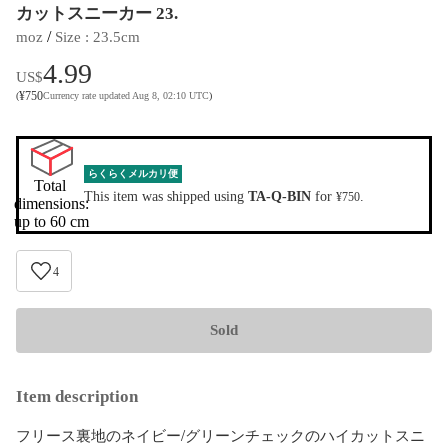
カットスニーカー 23.
 / 
moz
Size
 : 
23.5cm
4.99
US$
¥
750
(
Currency rate updated Aug 8, 02:10 UTC
)
らくらくメルカリ便
Total 
This item was shipped using
TA-Q-BIN
for
.
¥750
dimensions:

up to 60 cm
4
Sold
Item description
フリース裏地のネイビー/グリーンチェックのハイカットスニ