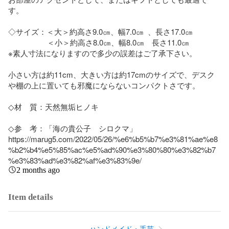
す。

◇サイズ：＜大＞約高さ9.0㎝、幅7.0㎝  、長さ17.0㎝

　　　　    ＜小＞約高さ8.0㎝、幅8.0㎝　長さ11.0㎝

※素人寸法になりますので多少の誤差はご了承下さい。

小さい方は約11cm、大きい方は約17cmのサイズで、デスク
や棚の上に置いても邪魔にならないコンパクトさです。

◇材　質：天然無垢ヒノキ

◇参　考：「海の貴公子　シロクマ」

https://marug5.com/2022/05/26/%e6%b5%b7%e3%81%ae%e8
%b2%b4%e5%85%ac%e5%ad%90%e3%80%80%e3%82%b7
%e3%83%ad%e3%82%af%e3%83%9e/
2 months ago
Item details