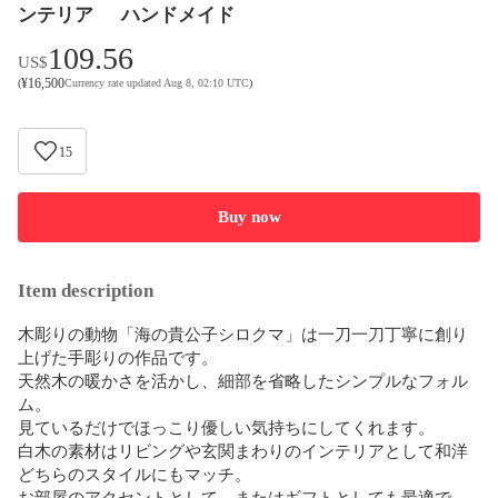
ンテリア ハンドメイド
109.56
US$
¥
16,500
(
Currency rate updated Aug 8, 02:10 UTC
)
15
Buy now
Item description
木彫りの動物「海の貴公子シロクマ」は一刀一刀丁寧に創り
上げた手彫りの作品です。

天然木の暖かさを活かし、細部を省略したシンプルなフォル
ム。

見ているだけでほっこり優しい気持ちにしてくれます。

白木の素材はリビングや玄関まわりのインテリアとして和洋
どちらのスタイルにもマッチ。

お部屋のアクセントとして、またはギフトとしても最適で