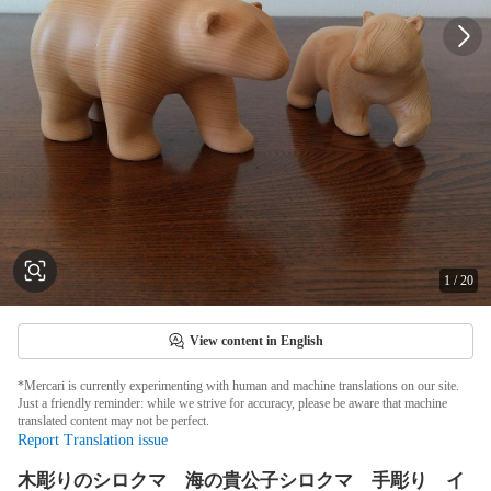
1
/
20
View content in English
*Mercari is currently experimenting with human and machine translations on our site.
Just a friendly reminder: while we strive for accuracy, please be aware that machine
translated content may not be perfect.
Report Translation issue
木彫りのシロクマ 海の貴公子シロクマ 手彫り イ