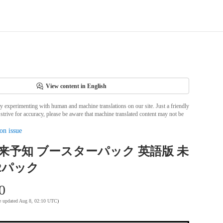
View content in English
ly experimenting with human and machine translations on our site. Just a friendly
strive for accuracy, please be aware that machine translated content may not be
on issue
未来予知 ブースターパック 英語版 未
2パック
0
te updated Aug 8, 02:10 UTC
)