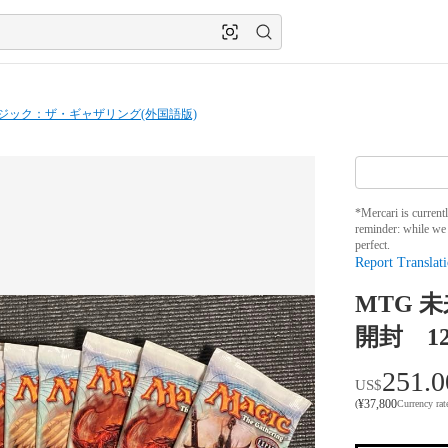
ジック：ザ・ギャザリング(外国語版)
*Mercari is current
reminder: while we 
perfect.
Report Translati
MTG 
開封 1
251.0
US$
¥
37,800
(
Currency ra