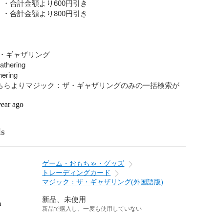
・合計金額より600円引き

・合計金額より800円引き

・ギャザリング

thering

ちらよりマジック：ザ・ギャザリングのみの一括検索が
year ago
ls
ゲーム・おもちゃ・グッズ
トレーディングカード
マジック：ザ・ギャザリング(外国語版)
新品、未使用
n
新品で購入し、一度も使用していない