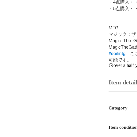
・4点購入・・
・5点購入・・
MTG

マジック：ザ
Magic_The_Ga
#soilmtg
　こ
可能です。
over a half 
Item detai
Category
Item conditio