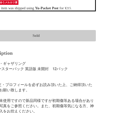
ゆうメルカリ便
 item was shipped using
Yu-Packet Post
for
.
¥215
Sold
iption
・ギャザリング

ースターパック 英語版 未開封　12パック

文・プロフィールを必ずお読み頂いた上、ご納得頂いた
お願い致します。

未使用ですので新品同様ですが初期傷等ある場合があり
写真をご参照ください。また、初期傷等気になる方、神
入をお控えください。
