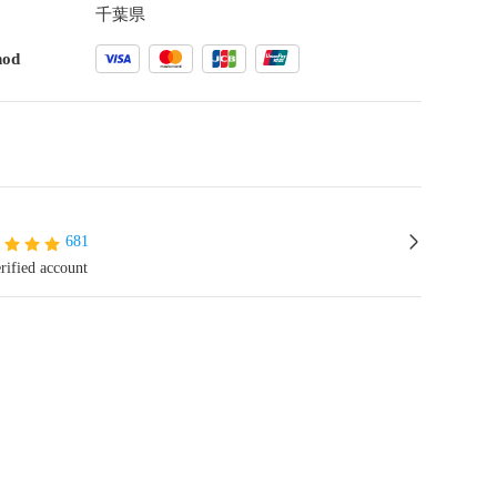
千葉県
hod
681
rified account