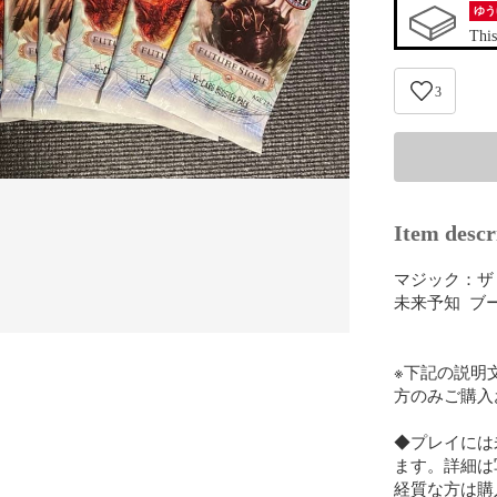
ゆう
This
3
Item descr
マジック：ザ
未来予知  ブ
※下記の説明
方のみご購入
◆プレイには
ます。詳細は
経質な方は購