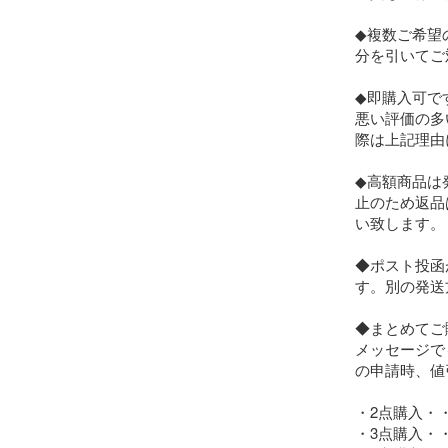
◆複数ご希望
分を引いてご
◆即購入可で
悪い評価の多
際は上記理由
◆高額商品は
止のため返品
い致します。

◆ポスト投函
す。別の発送
◆まとめてご
メッセージで
の申請時、値
・2点購入・・
・3点購入・・