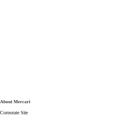
About Mercari
Corporate Site
Mercari Careers
Latest News
Official Blog
Press Kit