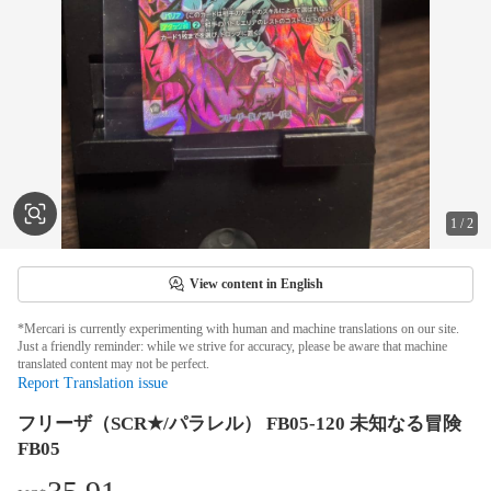
1
/
2
View content in English
*Mercari is currently experimenting with human and machine translations on our site.
Just a friendly reminder: while we strive for accuracy, please be aware that machine
translated content may not be perfect.
Report Translation issue
フリーザ（SCR★/パラレル） FB05-120 未知なる冒険
FB05