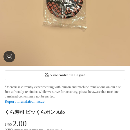
View content in English
*Mercari is currently experimenting with human and machine translations on our site.
Just a friendly reminder: while we strive for accuracy, please be aware that machine
translated content may not be perfect.
Report Translation issue
くら寿司 ビッくらポン Ado
2.00
US$
¥
300
(
Currency rate updated Aug 7, 02:10 UTC
)