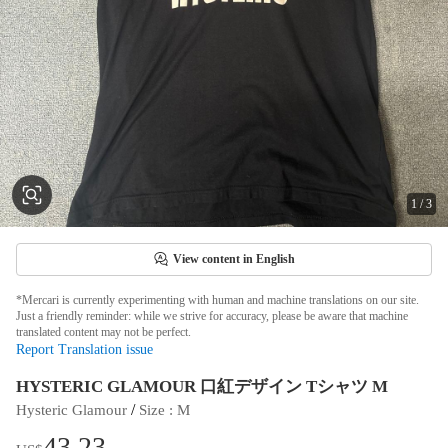
1
/
3
View content in English
*Mercari is currently experimenting with human and machine translations on our site.
Just a friendly reminder: while we strive for accuracy, please be aware that machine
translated content may not be perfect.
Report Translation issue
HYSTERIC GLAMOUR 口紅デザイン Tシャツ M
 / 
Hysteric Glamour
Size
 : 
M
43.23