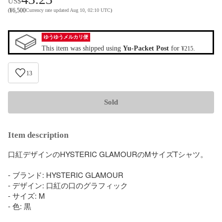
US$
¥
6,500
(
Currency rate updated Aug 10, 02:10 UTC
)
ゆうゆうメルカリ便
This item was shipped using
Yu-Packet Post
for
.
¥215
13
Sold
Item description
口紅デザインのHYSTERIC GLAMOURのMサイズTシャツ。

- ブランド: HYSTERIC GLAMOUR

- デザイン: 口紅の口のグラフィック

- サイズ: M

- 色: 黒
