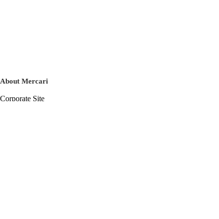
About Mercari
Corporate Site
Mercari Careers
Latest News
Official Blog
Press Kit
Mercari US
m department
Help
Help Center
Inquiry History List
Privacy Policy & Terms of Service
Terms of Service