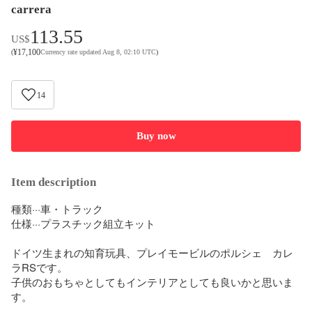
carrera
113.55
US$
¥
17,100
(
Currency rate updated Aug 8, 02:10 UTC
)
14
Buy now
Item description
種類···車・トラック

仕様···プラスチック組立キット

ドイツ生まれの知育玩具、プレイモービルのポルシェ　カレ
ラRSです。

子供のおもちゃとしてもインテリアとしても良いかと思いま
す。
