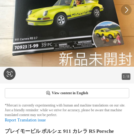
1
/
8
View content in English
*Mercari is currently experimenting with human and machine translations on our site.
Just a friendly reminder: while we strive for accuracy, please be aware that machine
translated content may not be perfect.
Report Translation issue
プレイモービル ポルシェ 911 カレラ RS Porsche