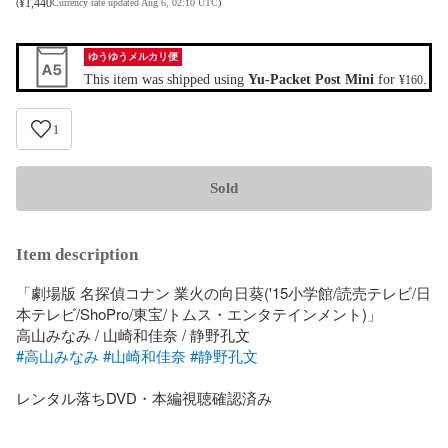
¥
1,440
(
Currency rate updated Aug 6, 02:10 UTC
)
ゆうゆうメルカリ便
This item was shipped using
Yu-Packet Post Mini
for
.
¥160
1
Sold
Item description
「劇場版 名探偵コナン 業火の向日葵('15小学館/読売テレビ/日
本テレビ/ShoPro/東宝/トムス・エンタテインメント)」

#高山みなみ
#山崎和佳奈
#静野孔文
レンタル落ちDVD・本編視聴確認済み
