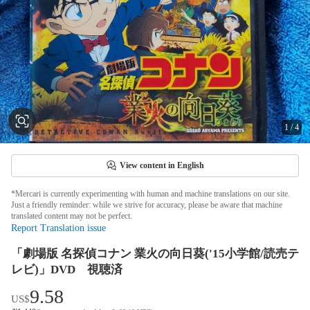
1
/
4
View content in English
*Mercari is currently experimenting with human and machine translations on our site.
Just a friendly reminder: while we strive for accuracy, please be aware that machine
translated content may not be perfect.
Report Translation issue
「劇場版 名探偵コナン 業火の向日葵('15小学館/読売テ
レビ)」DVD 視聴済
9.58
US$