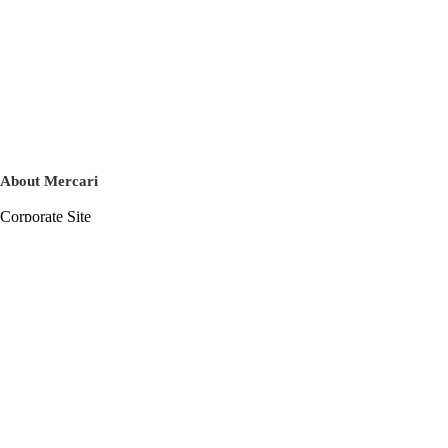
About Mercari
Corporate Site
Mercari Careers
Latest News
Official Blog
Press Kit
Mercari US
m department
Help
Help Center
Inquiry History List
Privacy Policy & Terms of Service