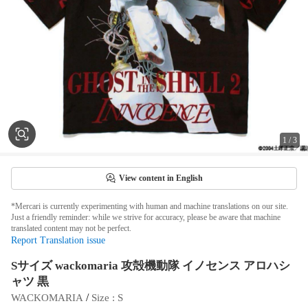
1
/
3
View content in English
*Mercari is currently experimenting with human and machine translations on our site.
Just a friendly reminder: while we strive for accuracy, please be aware that machine
translated content may not be perfect.
Report Translation issue
Sサイズ wackomaria 攻殻機動隊 イノセンス アロハシ
ャツ 黒
 / 
WACKOMARIA
Size
 : 
S