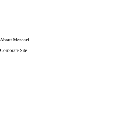
About Mercari
Corporate Site
Mercari Careers
Latest News
Official Blog
Press Kit
Mercari US
m department
Help
Help Center
Inquiry History List
Privacy Policy & Terms of Service
Terms of Service
Privacy Policy
Cookie Policy