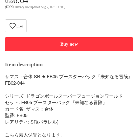
6.64
US$
¥
999
(
Currency rate updated Aug 7, 02:10 UTC
)
Like
Buy now
Item description
ザマス：合体 SR ★ FB05 ブースターパック『未知なる冒険』 
FB02-044

シリーズ: ドラゴンボールスーパーフュージョンワールド

セット: FB05 ブースターパック『未知なる冒険』

カード名: ザマス：合体

型番: FB05

レアリティ: SR(パラレル)

こちら素人保管となります。
