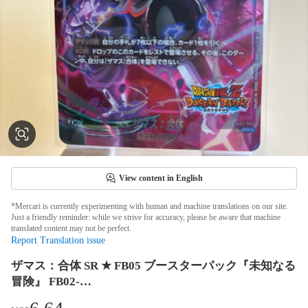
View content in English
*Mercari is currently experimenting with human and machine translations on our site.
Just a friendly reminder: while we strive for accuracy, please be aware that machine
translated content may not be perfect.
Report Translation issue
ザマス：合体 SR ★ FB05 ブースターパック『未知なる
冒険』 FB02-…