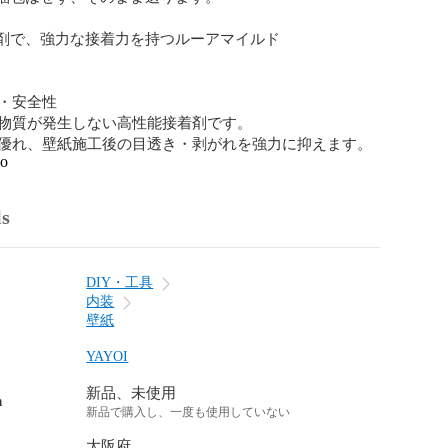
着剤で、強力な接着力を持つルーアマイルド

・安全性

物質が発生しない高性能接着剤です。

優れ、壁紙施工後の目透き・剥がれを強力に抑えます。
go
ls
DIY・工具
内装
壁紙
YAYOI
新品、未使用
n
新品で購入し、一度も使用していない
大阪府