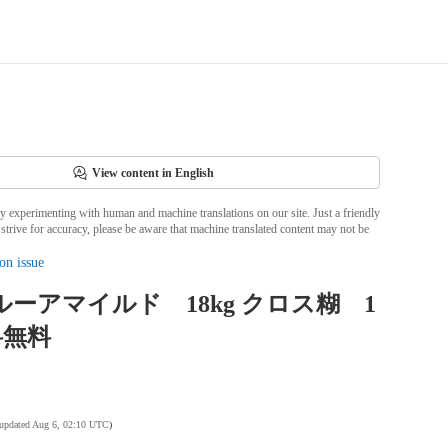
View content in English
ly experimenting with human and machine translations on our site. Just a friendly
strive for accuracy, please be aware that machine translated content may not be
on issue
I ルーアマイルド 18kg クロス糊 1
料無料
 updated Aug 6, 02:10 UTC
)