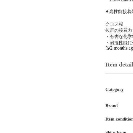
⚫︎高性能接
クロス糊

抜群の接着力
・有害な化学
・耐湿性能に
2 months a
Item detai
Category
Brand
Item conditio
Ships from