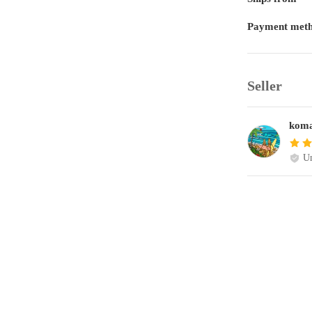
Payment met
Seller
kom
Un