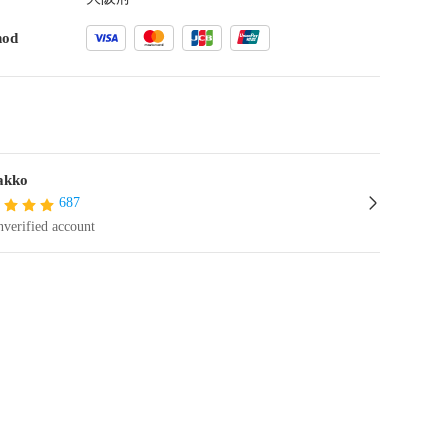
hod
akko
687
verified account