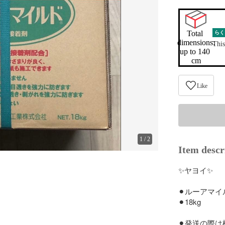
Total 
らく
dimensions:

This
up to 140 
cm
Like
1
/
2
Item descr
✨ヤヨイ✨

⚫︎ルーアマイ
⚫︎18kg

⚫︎発送の際