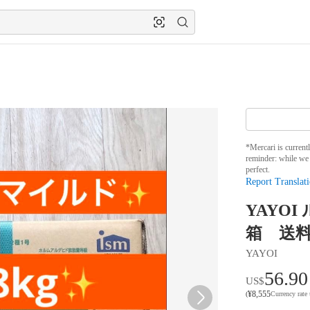
*Mercari is current
reminder: while we 
perfect.
Report Translati
YAYO
箱 送
YAYOI
56.90
US$
¥
8,555
(
Currency rate