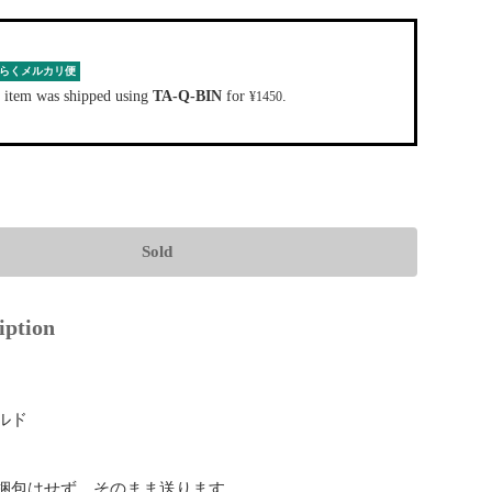
らくメルカリ便
 item was shipped using
TA-Q-BIN
for
.
¥1450
Sold
iption
ルド

は梱包はせず、そのまま送ります。
