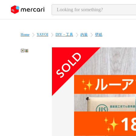
o page content
Home
YAYOI
DIY・工具
内装
壁紙