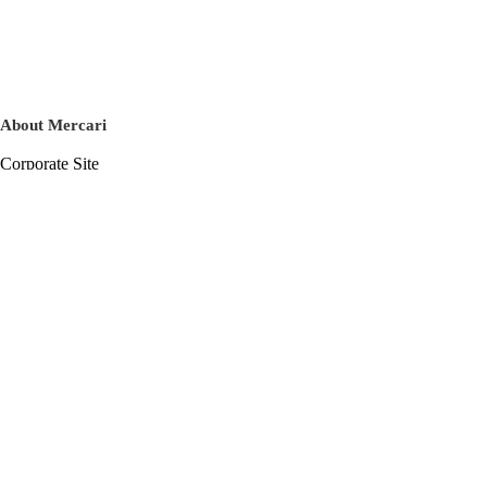
About Mercari
Corporate Site
Mercari Careers
Latest News
Official Blog
Press Kit
Mercari US
m department
Help
Help Center
Inquiry History List
Privacy Policy & Terms of Service
Terms of Service
Privacy Policy
Cookie Policy
Basic Policy on the Management of Personal Data Security