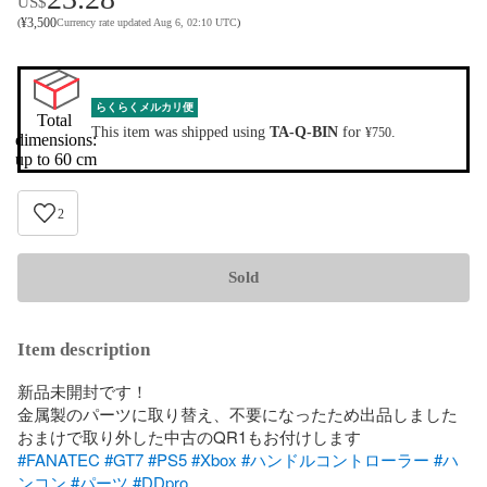
US$
¥
3,500
(
Currency rate updated Aug 6, 02:10 UTC
)
らくらくメルカリ便
Total 
This item was shipped using
TA-Q-BIN
for
.
¥750
dimensions:

up to 60 cm
2
Sold
Item description
新品未開封です！

金属製のパーツに取り替え、不要になったため出品しました

#FANATEC
#GT7
#PS5
#Xbox
#ハンドルコントローラー
#ハ
ンコン
#パーツ
#DDpro