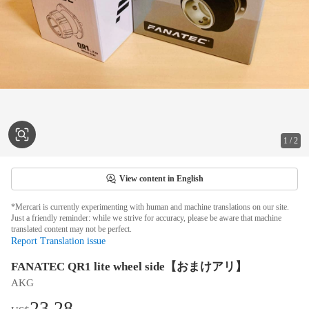
1
/
2
View content in English
*Mercari is currently experimenting with human and machine translations on our site.
Just a friendly reminder: while we strive for accuracy, please be aware that machine
translated content may not be perfect.
Report Translation issue
FANATEC QR1 lite wheel side【おまけアリ】
AKG
23.28