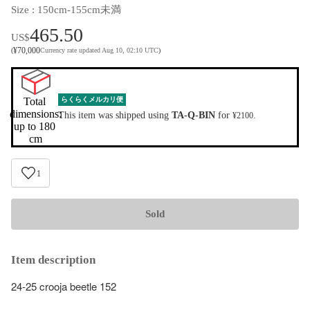
Size
 : 
150cm-155cm未満
465.50
US$
¥
70,000
(
Currency rate updated Aug 10, 02:10 UTC
)
Total 
らくらくメルカリ便
dimensions:

This item was shipped using
TA-Q-BIN
for
.
¥2100
up to 180 
cm
1
Sold
Item description
24-25 crooja beetle 152
