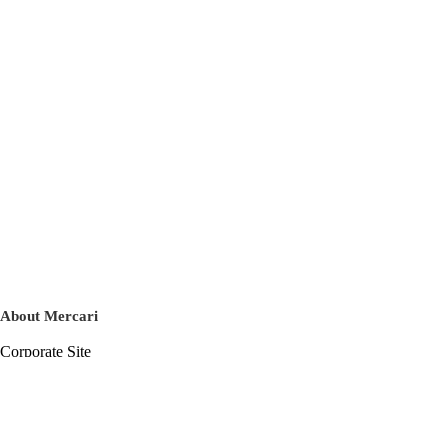
About Mercari
Corporate Site
Mercari Careers
Latest News
Official Blog
Press Kit
Mercari US