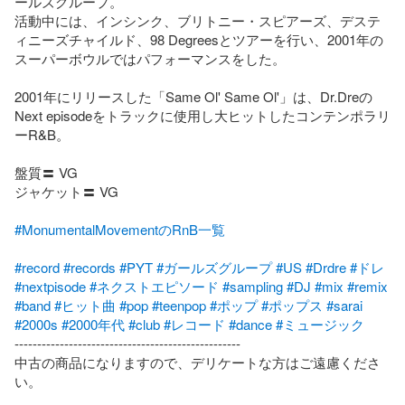
ールズグループ。

活動中には、インシンク、ブリトニー・スピアーズ、デステ
ィニーズチャイルド、98 Degreesとツアーを行い、2001年の
スーパーボウルではパフォーマンスをした。

2001年にリリースした「Same Ol' Same Ol'」は、Dr.Dreの
Next episodeをトラックに使用し大ヒットしたコンテンポラリ
ーR&B。

盤質〓 VG

ジャケット〓 VG

#MonumentalMovementのRnB一覧
#record
#records
#PYT
#ガールズグループ
#US
#Drdre
#ドレ
#nextpisode
#ネクストエピソード
#sampling
#DJ
#mix
#remix
#band
#ヒット曲
#pop
#teenpop
#ポップ
#ポップス
#sarai
#2000s
#2000年代
#club
#レコード
#dance
#ミュージック
--------------------------------------------------

中古の商品になりますので、デリケートな方はご遠慮くださ
い。
