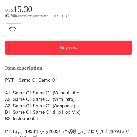
15.30
US$
¥
2,300
(
Currency rate updated Aug 10, 02:10 UTC
)
1
Buy now
Item description
PYT – Same Ol' Same Ol'

A1. Same Ol' Same Ol' (Without Intro)

A2. Same Ol' Same Ol' (With Intro)

A3. Same Ol' Same Ol' (Acappella)

B1. Same Ol' Same Ol' (Hip Hop Mix)

B2. Instrumental

P.Y.T.は、1998年から2002年に活動したフロリダ出身のUSガ