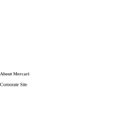
About Mercari
Corporate Site
Mercari Careers
Latest News
Official Blog
Press Kit
Mercari US
m department
Help
Help Center