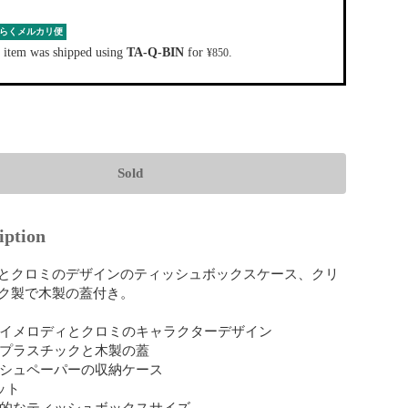
らくメルカリ便
 item was shipped using
TA-Q-BIN
for
.
¥850
Sold
iption
とクロミのデザインのティッシュボックスケース、クリ
ク製で木製の蓋付き。

 マイメロディとクロミのキャラクターデザイン

リアプラスチックと木製の蓋

ィッシュペーパーの収納ケース

ット

標準的なティッシュボックスサイズ
