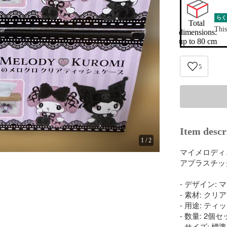
らく
Total 
This
dimensions:

up to 80 cm
5
Item descr
1
/
2
マイメロディ
アプラスチッ
- デザイン:
- 素材: ク
- 用途: テ
- 数量: 2個セ
- サイズ: 