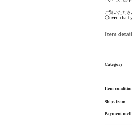
ご覧いただき
over a half 
Item detai
Category
Item conditio
Ships from
Payment met