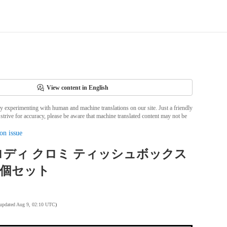
View content in English
ly experimenting with human and machine translations on our site. Just a friendly
strive for accuracy, please be aware that machine translated content may not be
on issue
ディ クロミ ティッシュボックス
2個セット
 updated Aug 9, 02:10 UTC
)