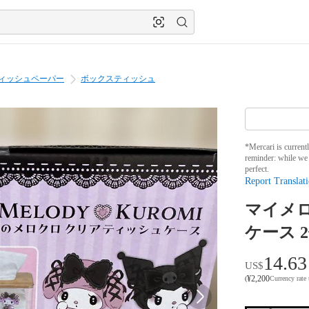
ィッシュペーパー
ボックスティッシュ
*Mercari is current
reminder: while we 
perfect.
Report Translati
マイメロ
ケース 
14.63
US$
¥
2,200
(
Currency rate