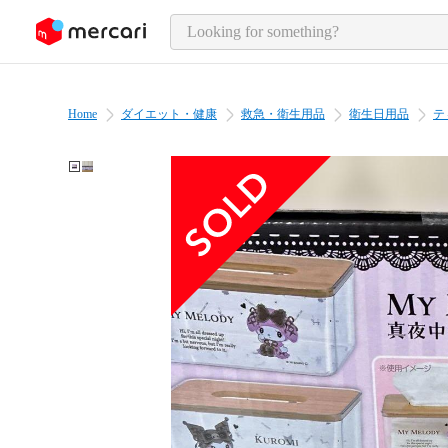
o page content
Home
ダイエット・健康
救急・衛生用品
衛生日用品
テ