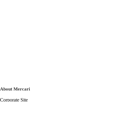
About Mercari
Corporate Site
Mercari Careers
Latest News
Official Blog
Press Kit
Mercari US
m department