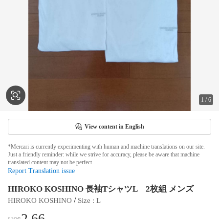
1
/
6
View content in English
*Mercari is currently experimenting with human and machine translations on our site.
Just a friendly reminder: while we strive for accuracy, please be aware that machine
translated content may not be perfect.
Report Translation issue
HIROKO KOSHINO 長袖TシャツL 2枚組 メンズ
 / 
HIROKO KOSHINO
Size
 : 
L
2.66