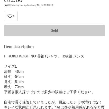
US$
¥
400
(
Currency rate updated Aug 10, 02:10 UTC
)
1
Sold
Item description
HIROKO KOSHINO 長袖TシャツL　2枚組 メンズ

サイズL

肩幅　46cm

袖丈　54cm

身丈　51cm

着丈　70cm

平置き素人採寸ですので多少の誤差はご了承ください。

自宅で長く保管していましたが、目立ったシミや汚れはなく
キレイな状態だと思われます。1枚は多少着用感があるかと思