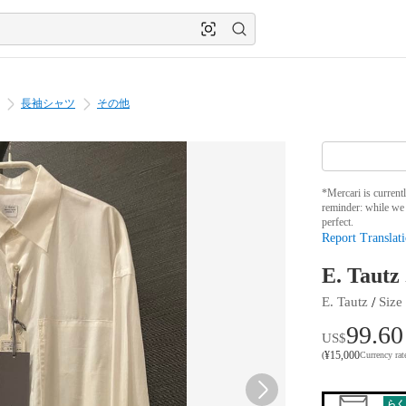
長袖シャツ
その他
*Mercari is current
reminder: while we 
perfect.
Report Translati
E. Ta
 / 
E. Tautz
Size
 
99.60
US$
¥
15,000
(
Currency ra
らく