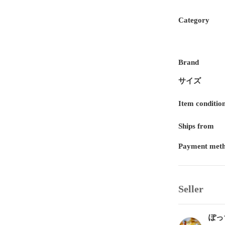
Category
Brand
サイズ
Item conditio
Ships from
Payment met
Seller
ぽっ