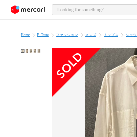
o page content
Home
E. Tautz
ファッション
メンズ
トップス
シャツ