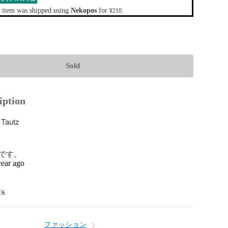
 item was shipped using
Nekopos
for
.
¥210
Sold
iption
autz

です。
year ago
ls
ファッション