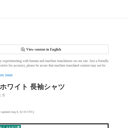
View content in English
ly experimenting with human and machine translations on our site. Just a friendly
strive for accuracy, please be aware that machine translated content may not be
on issue
utz ホワイト 長袖シャツ
: 
S
te updated Aug 8, 02:10 UTC
)
らくメルカリ便