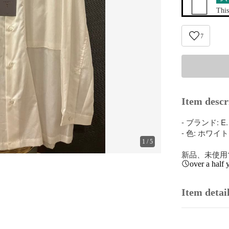
This
7
Item descr
- ブランド: E. T
- 色: ホワイト

1
/
5
新品、未使用
over a half 
Item detai