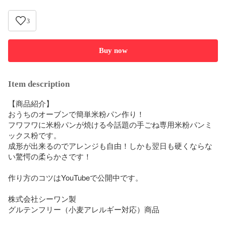
3
Buy now
Item description
【商品紹介】

おうちのオーブンで簡単米粉パン作り！

フワフワに米粉パンが焼ける今話題の手ごね専用米粉パンミ
ックス粉です。

成形が出来るのでアレンジも自由！しかも翌日も硬くならな
い驚愕の柔らかさです！

作り方のコツはYouTubeで公開中です。

株式会社シーワン製

グルテンフリー（小麦アレルギー対応）商品
