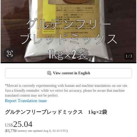
1
/
3
View content in English
*Mercari is currently experimenting with human and machine translations on our site.
Just a friendly reminder: while we strive for accuracy, please be aware that machine
translated content may not be perfect.
Report Translation issue
グルテンフリーブレッドミックス 1㎏×2袋
25.04
US$
¥
3,770
(
Currency rate updated Aug 8, 02:10 UTC
)