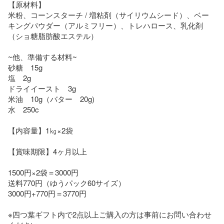
【原材料】

米粉、コーンスターチ / 増粘剤（サイリウムシード）、ベー
キングパウダー（アルミフリー）、トレハロース、乳化剤
（ショ糖脂肪酸エステル）

~他、準備する材料~

砂糖　15g

塩　2g

ドライイースト　3g

米油　10g（バター　20g)

水　250c

【内容量】1㎏×2袋

【賞味期限】4ヶ月以上

1500円×2袋＝3000円

送料770円（ゆうパック60サイズ）

3000円+770円＝3770円

※四つ葉ギフト内で2点以上ご購入の方は事前にお問い合わせ