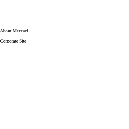
About Mercari
Corporate Site
Mercari Careers
Latest News
Official Blog
Press Kit
Mercari US
m department
Help
Help Center
Inquiry History List
Privacy Policy & Terms of Service
Terms of Service
Privacy Policy
Cookie Policy
Basic Policy on the Management of Personal Data Security