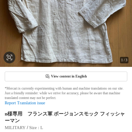
1
/
3
View content in English
*Mercari is currently experimenting with human and machine translations on our site.
Just a friendly reminder: while we strive for accuracy, please be aware that machine
translated content may not be perfect.
Report Translation issue
n様専用 フランス軍 ボージョンスモック フィッシャ
ーマン
 / 
MILITARY
Size
 : 
L