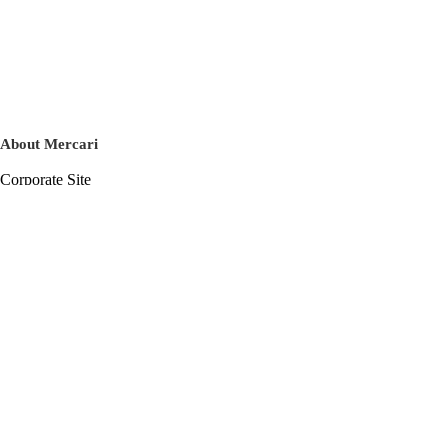
About Mercari
Corporate Site
Mercari Careers
Latest News
Official Blog
Press Kit
Mercari US
m department
Help
Help Center
Inquiry History List
Privacy Policy & Terms of Service
Terms of Service
Privacy Policy