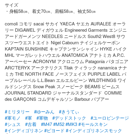
サイズ

・身幅58㎝、着丈70㎝、肩幅58㎝、袖丈50㎝

comoli コモリ sacai サカイ YAECA ヤエカ AURALEE オーラ
リー DIGAWEL ディガウェル Engineered Garments エンジニ
アードガーメンツ NEEDLES ニードルス South2 West8 サウ
スツーウエストエイト Nigel Cabourn ナイジェルケーボン 
KAPTAIN SUNSHINE キャプテンサンシャイン HYKE ハイク 
MHL マーガレットハウエル ANATOMICA アナトミカ A.P.C. 
アーペーセー ACRONYM アクロニウム Patagonia パタゴニア 
ARC'TERYX アークテリクス Tilak ティラック nanamica ナナ
ミカ THE NORTH FACE ノースフェイス PURPLE LABEL パ
ープルレーベル L.L.Bean エルエルビーン WILDTHINGS ワイ
ルドシングス Snow Peak スノーピーク BEAMS ビームス 
JOURNAL STANDARD ジャーナルスタンダード  COMME 
des GARÇONS コムデギャルソン Barbour バブアー

#ミリタリー
#ゆーみん
#きうてぃ
#軍モノ
#軍
#軍物
#デッドストック
#ユーロビンテージ
#シュス
#古着
#M47
#M52
#MK3
#モールスキン
#インディゴリネン
#ビヨード
#インディゴリネンスモック