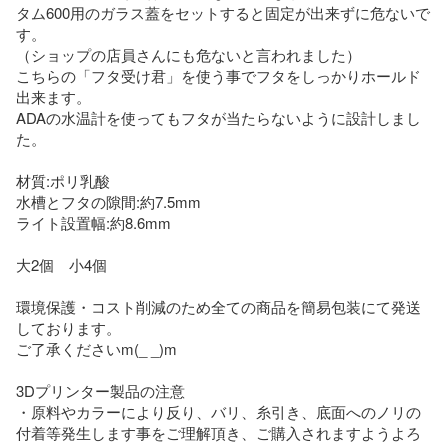
タム600用のガラス蓋をセットすると固定が出来ずに危ないで
す。

（ショップの店員さんにも危ないと言われました）

こちらの「フタ受け君」を使う事でフタをしっかりホールド
出来ます。

ADAの水温計を使ってもフタが当たらないように設計しまし
た。

材質:ポリ乳酸

水槽とフタの隙間:約7.5mm

ライト設置幅:約8.6mm

大2個　小4個

環境保護・コスト削減のため全ての商品を簡易包装にて発送
しております。

ご了承くださいm(_ _)m

3Dプリンター製品の注意

・原料やカラーにより反り、バリ、糸引き、底面へのノリの
付着等発生します事をご理解頂き、ご購入されますようよろ