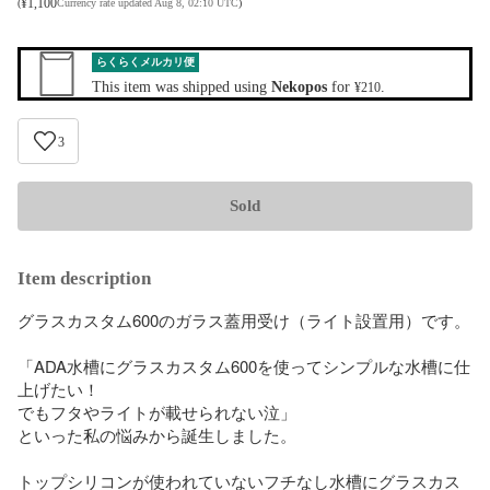
¥
1,100
(
Currency rate updated Aug 8, 02:10 UTC
)
らくらくメルカリ便
This item was shipped using
Nekopos
for
.
¥210
3
Sold
Item description
グラスカスタム600のガラス蓋用受け（ライト設置用）です。

「ADA水槽にグラスカスタム600を使ってシンプルな水槽に仕
上げたい！

でもフタやライトが載せられない泣」

といった私の悩みから誕生しました。

トップシリコンが使われていないフチなし水槽にグラスカス