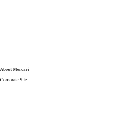
About Mercari
Corporate Site
Mercari Careers
Latest News
Official Blog
Press Kit
Mercari US
m department
Help
Help Center