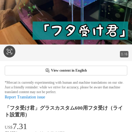
1
/
6
View content in English
*Mercari is currently experimenting with human and machine translations on our site.
Just a friendly reminder: while we strive for accuracy, please be aware that machine
translated content may not be perfect.
Report Translation issue
「フタ受け君」グラスカスタム600用フタ受け（ライ
ト設置用）
7.31
US$