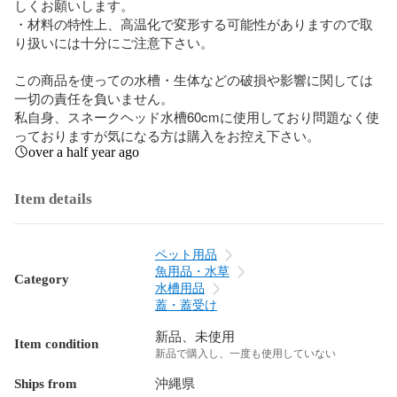
しくお願いします。

・材料の特性上、高温化で変形する可能性がありますので取
り扱いには十分にご注意下さい。

この商品を使っての水槽・生体などの破損や影響に関しては
一切の責任を負いません。

私自身、スネークヘッド水槽60cmに使用しており問題なく使
っておりますが気になる方は購入をお控え下さい。
over a half year ago
Item details
ペット用品
魚用品・水草
Category
水槽用品
蓋・蓋受け
新品、未使用
Item condition
新品で購入し、一度も使用していない
Ships from
沖縄県