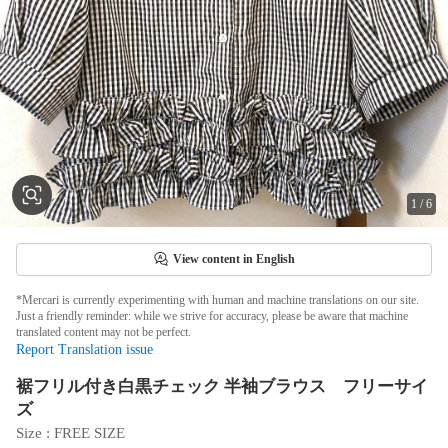
1
/
6
View content in English
*Mercari is currently experimenting with human and machine translations on our site.
Just a friendly reminder: while we strive for accuracy, please be aware that machine
translated content may not be perfect.
Report Translation issue
裾フリル付き白黒チェック 半袖ブラウス フリーサイ
ズ
Size
 : 
FREE SIZE