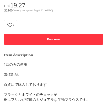
19.27
US$
¥
2,900
(
Currency rate updated Aug 8, 02:10 UTC
)
2
Buy now
Item description
1回のみの使用

ほぼ新品。

百貨店で購入しております

ブラックとホワイトのチェック柄

裾にフリルが特徴のカジュアルな半袖ブラウスです。
