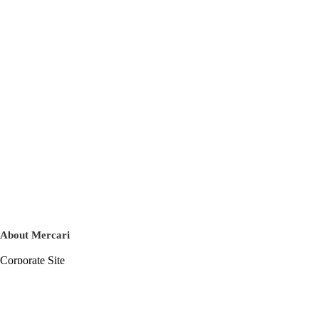
About Mercari
Corporate Site
Mercari Careers
Latest News
Official Blog
Press Kit