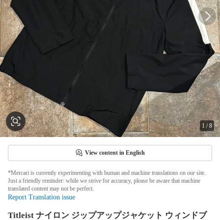
1
/
8
View content in English
*Mercari is currently experimenting with human and machine translations on our site.
Just a friendly reminder: while we strive for accuracy, please be aware that machine
translated content may not be perfect.
Report Translation issue
Titleist ナイロン ジップアップジャケット ウィンドブ