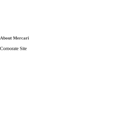
About Mercari
Corporate Site
Mercari Careers
Latest News
Official Blog
Press Kit
Mercari US
m department
Help
Help Center
Inquiry History List
Privacy Policy & Terms of Service
Terms of Service
Privacy Policy
Cookie Policy