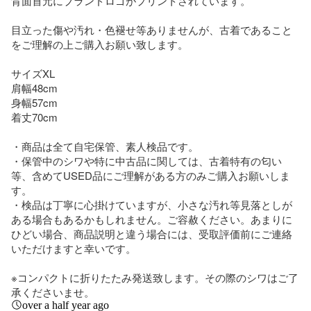
背面首元にブランドロゴがプリントされています。

目立った傷や汚れ・色褪せ等ありませんが、古着であること
をご理解の上ご購入お願い致します。

サイズXL

肩幅48cm

身幅57cm

着丈70cm

・商品は全て自宅保管、素人検品です。

・保管中のシワや特に中古品に関しては、古着特有の匂い
等、含めてUSED品にご理解がある方のみご購入お願いしま
す。

・検品は丁寧に心掛けていますが、小さな汚れ等見落としが
ある場合もあるかもしれません。ご容赦ください。あまりに
ひどい場合、商品説明と違う場合には、受取評価前にご連絡
いただけますと幸いです。

※コンパクトに折りたたみ発送致します。その際のシワはご了
承くださいませ。
over a half year ago