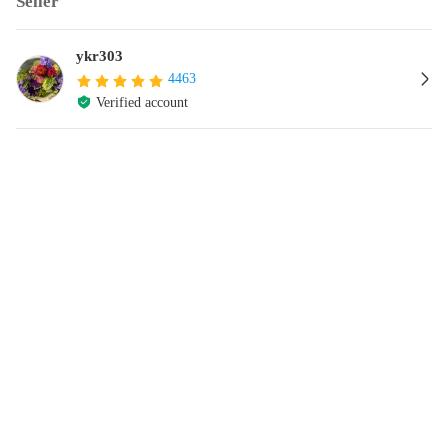
Seller
ykr303
4463
Verified account