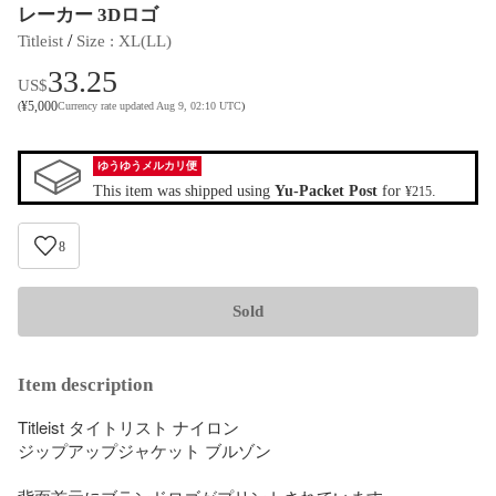
レーカー 3Dロゴ
 / 
Titleist
Size
 : 
XL(LL)
33.25
US$
¥
5,000
(
Currency rate updated Aug 9, 02:10 UTC
)
ゆうゆうメルカリ便
This item was shipped using
Yu-Packet Post
for
.
¥215
8
Sold
Item description
Titleist タイトリスト ナイロン 

ジップアップジャケット ブルゾン 
