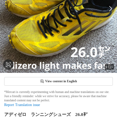
1
/
11
View content in English
*Mercari is currently experimenting with human and machine translations on our site.
Just a friendly reminder: while we strive for accuracy, please be aware that machine
translated content may not be perfect.
Report Translation issue
アディゼロ ランニングシューズ 26.0㌢