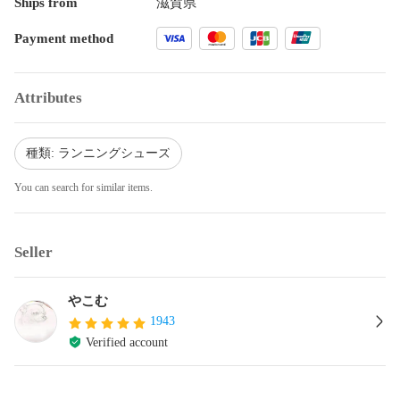
Ships from
滋賀県
Payment method
Attributes
種類: ランニングシューズ
You can search for similar items.
Seller
やこむ
1943
Verified account