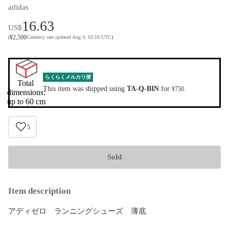
adidas
16.63
US$
¥
2,500
(
Currency rate updated Aug 9, 02:10 UTC
)
らくらくメルカリ便
Total 
This item was shipped using
TA-Q-BIN
for
.
¥750
dimensions:

up to 60 cm
5
Sold
Item description
アディゼロ　ランニングシューズ　薄底
