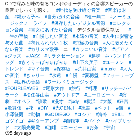
CDで深みと味の有るコンポやオーディオの音響スピーカーの
良音でじっくり聴く。　
#世代を受け継ぐ音楽
#音楽は財
産
#親から子へ
#自分だけの音楽
#唯一無二
#ノーミュ
ージックノーライフ
#保存したいデジタル音源
#コレクシ
ョン音楽
#貴女にあげたい音楽
　デジタル音源保存版　　
#
一生の宝物
#自慢したい音楽
#永遠の音楽
#人生に影響を
与えた曲
#忘れられない１枚
#究極の音楽
#人に教えたく
ない音楽
#カリスマ歌手
　ニ　
#カッコいい音楽
#ピアノ
#ジャズ
#JAZZ
#リラクゼーション
#趣味
#ハウンドド
ッグ
#きゃりーぱみゅぱみゅ
#山下久美子
#ユーミン
#
トレンド
#マイ音楽
#保存版
#荒井由実
#music
#大人
の音楽
#きゃりー
#永遠
#自慢
#愛聴盤
#フォーリーブ
ス
#世界の音楽
#ワールドミュージック
#FOURLEAVES
#尾形大作
#旅行
#料理
#リッチーバイ
ラーク
#松任谷由実
#アウトドア
#ユーロビート
#演
劇
#オペラ
#演歌
#漫才
#judy
#横浜
#大阪
#狂言
#歌舞伎
#花
#DIY
#光GENJI
#読書
#ペット
#猫
#
小澤征爾
#動物
#GODIEGO
#ロシア
#海外
#BILL
#
ゴダイゴ
#ギターアンプ
#自転車
#バイク
#ハイブリッ
ド
#太陽光発電
#珈琲
#コーヒー
#お茶
#宇宙
5 days ago