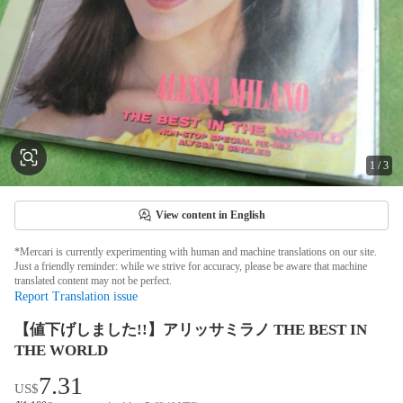
1
/
3
View content in English
*Mercari is currently experimenting with human and machine translations on our site.
Just a friendly reminder: while we strive for accuracy, please be aware that machine
translated content may not be perfect.
Report Translation issue
【値下げしました!!】アリッサミラノ THE BEST IN
THE WORLD
7.31
US$