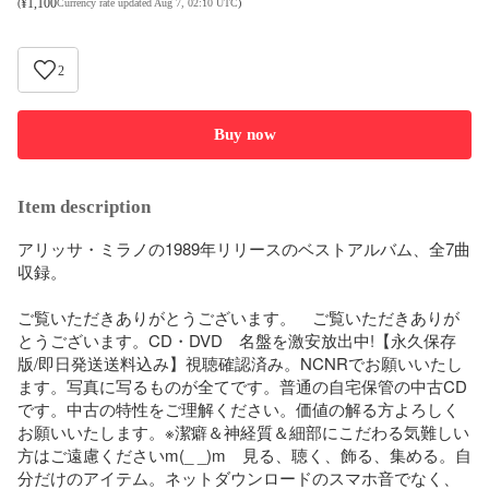
¥
1,100
(
Currency rate updated Aug 7, 02:10 UTC
)
2
Buy now
Item description
アリッサ・ミラノの1989年リリースのベストアルバム、全7曲
収録。

ご覧いただきありがとうございます。　ご覧いただきありが
とうございます。CD・DVD　名盤を激安放出中!【永久保存
版/即日発送送料込み】視聴確認済み。NCNRでお願いいたし
ます。写真に写るものが全てです。普通の自宅保管の中古CD
です。中古の特性をご理解ください。価値の解る方よろしく
お願いいたします。※潔癖＆神経質＆細部にこだわる気難しい
方はご遠慮くださいm(_ _)m　見る、聴く、飾る、集める。自
分だけのアイテム。ネットダウンロードのスマホ音でなく、