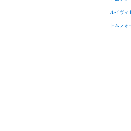
ルイヴィ
トムフォ
About Mercari
Help
Privacy Policy & Terms of Servic
Corporate Site
Help Center
Terms of Service
Mercari Careers
Inquiry History List
Privacy Policy