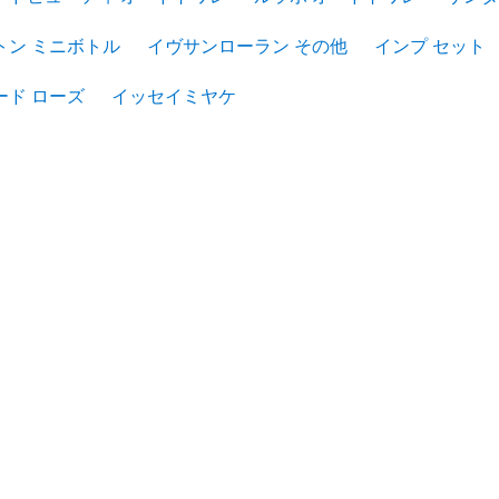
トン ミニボトル
イヴサンローラン その他
インプ セット
ード ローズ
イッセイミヤケ
e