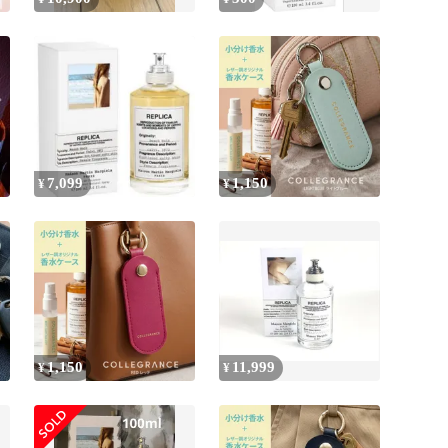
7,099
1,150
¥
¥
1,150
11,999
¥
¥