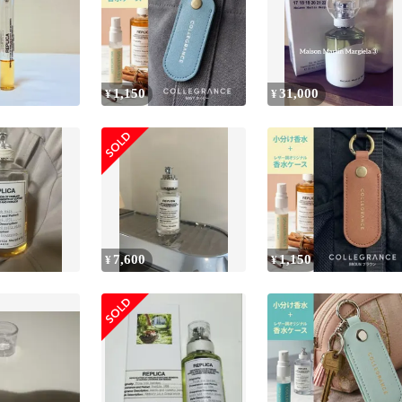
1,150
31,000
¥
¥
7,600
1,150
¥
¥