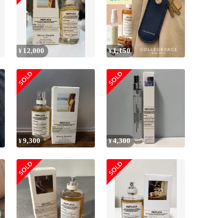
12,000
1,150
¥
¥
9,300
4,300
¥
¥