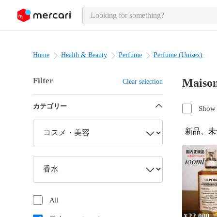
o page content
Home
Health & Beauty
Perfume
Perfume (Unisex)
Filter
Mais
Clear selection
カテゴリー
Show 
新品、未
All
22,000
¥