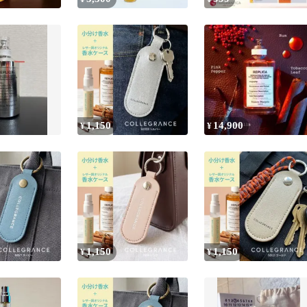
1,150
14,900
¥
¥
1,150
1,150
¥
¥