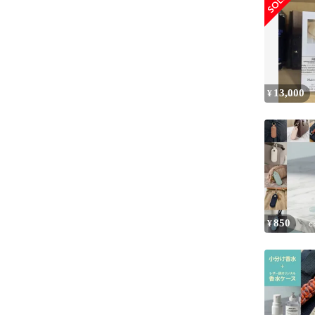
13,000
¥
850
¥