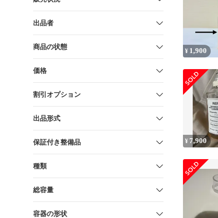
出品者
商品の状態
1,900
¥
価格
割引オプション
出品形式
7,900
¥
保証付き整備品
種類
総容量
容器の形状