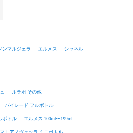
ゾンマルジェラ
エルメス
シャネル
ュ
ルラボ その他
バイレード フルボトル
ルボトル
エルメス 100ml〜199ml
マリアノヴェッラ ミニボトル