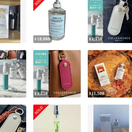
18,000
1,150
¥
¥
1,150
11,500
¥
¥