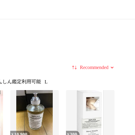
Sort by
んしん鑑定利用可能
L
10,900
300
¥
¥