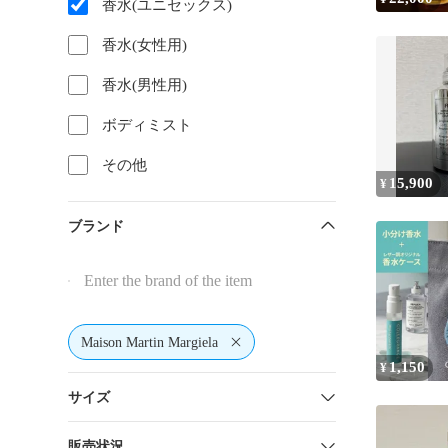
香水(ユニセックス)
香水(女性用)
香水(男性用)
ボディミスト
その他
15,900
¥
ブランド
Maison Martin Margiela
1,150
¥
サイズ
販売状況