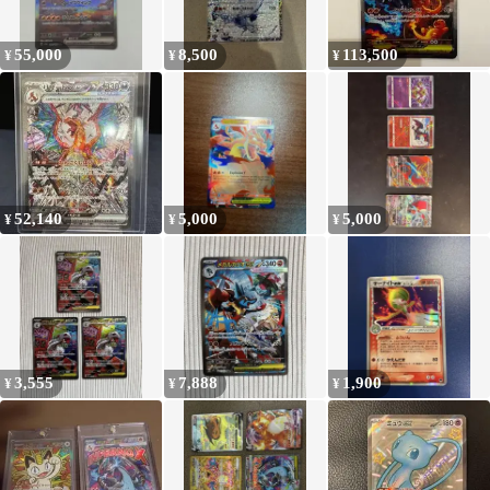
55,000
8,500
113,500
¥
¥
¥
52,140
5,000
5,000
¥
¥
¥
3,555
7,888
1,900
¥
¥
¥