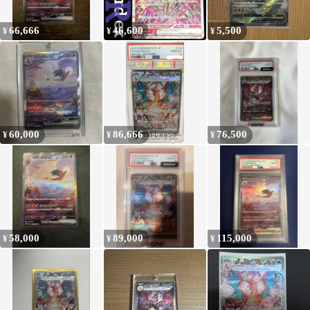
66,666
46,600
5,500
¥
¥
¥
60,000
86,666
76,500
¥
¥
¥
58,000
89,000
115,000
¥
¥
¥