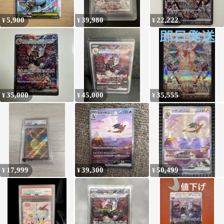
5,900
39,980
22,222
¥
¥
¥
35,000
45,000
35,555
¥
¥
¥
17,999
39,300
50,499
¥
¥
¥