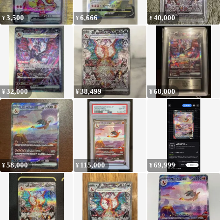
3,500
6,666
40,000
¥
¥
¥
32,000
38,499
68,000
¥
¥
¥
58,000
115,000
69,999
¥
¥
¥