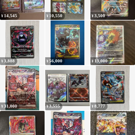
14,545
10,550
3,500
¥
¥
¥
3,888
56,000
13,000
¥
¥
¥
31,000
3,555
8,777
¥
¥
¥