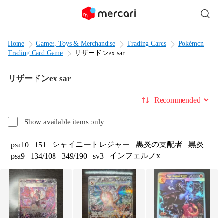
Home
Games, Toys & Merchandise
Trading Cards
Pokémon
Trading Card Game
リザードンex sar
リザードンex sar
Sort by
Show available items only
シャイニートレジャー
黒炎の支配者
黒炎
psa10
151
インフェルノx
psa9
134/108
349/190
sv3