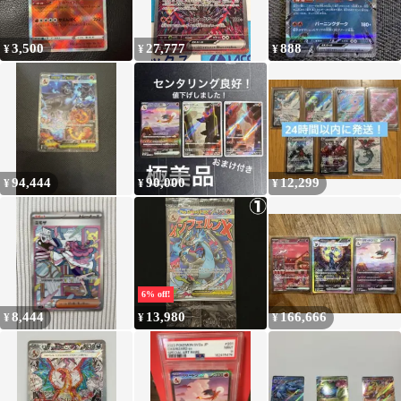
3,500
27,777
888
¥
¥
¥
94,444
90,000
12,299
¥
¥
¥
6% off!
8,444
13,980
166,666
¥
¥
¥