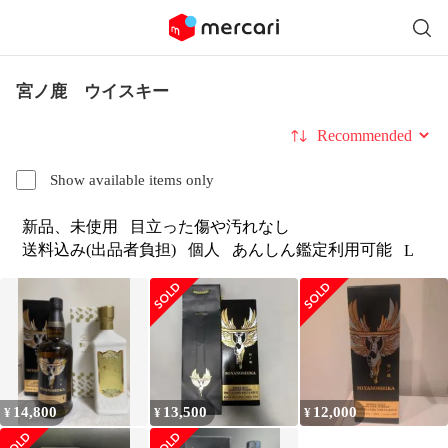
宮ノ鹿 ウイスキー
Sort by
Show available items only
新品、未使用
目立った傷や汚れなし
送料込み(出品者負担)
個人
あんしん鑑定利用可能
L
14,800
13,500
12,000
¥
¥
¥