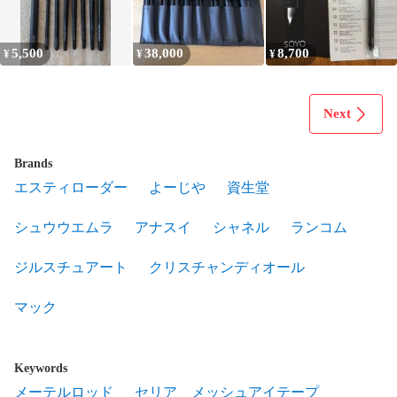
5,500
38,000
8,700
¥
¥
¥
Next
Brands
エスティローダー
よーじや
資生堂
シュウウエムラ
アナスイ
シャネル
ランコム
ジルスチュアート
クリスチャンディオール
マック
Keywords
メーテルロッド
セリア メッシュアイテープ