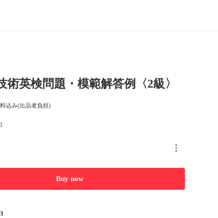
回技術英検問題・模範解答例〈2級〉
料込み(出品者負担)
1
Buy now
n