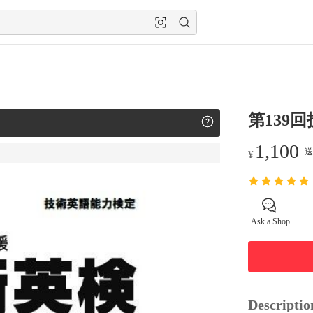
第139
1,100
送
¥
Ask a Shop
Descriptio