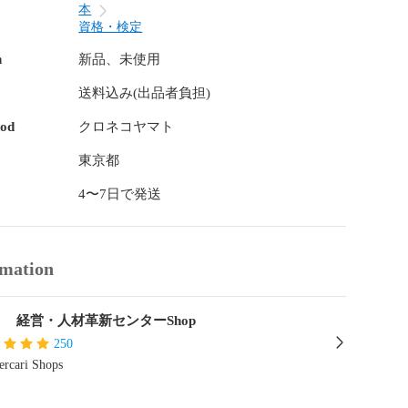
本
資格・検定
n
新品、未使用
送料込み(出品者負担)
hod
クロネコヤマト
東京都
4〜7日で発送
rmation
A 経営・人材革新センターShop
250
rcari Shops