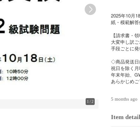
2025年1
紙・模範解答
【請求書・領
大変申し訳ご
手段ごとに発
◇商品発送日
祝日を除く月
年末年始、G
あらかじめご
5 months ago
1
/
2
Item detai