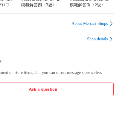
プロフェ
模範解答例〈3級〉
模範解答例〈2級〉
About Mercari Shops
Shop details
p
nt on store items, but you can direct message store sellers
Ask a question