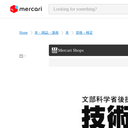
o page content
Home
本・雑誌・漫画
本
資格・検定
Mercari Shops