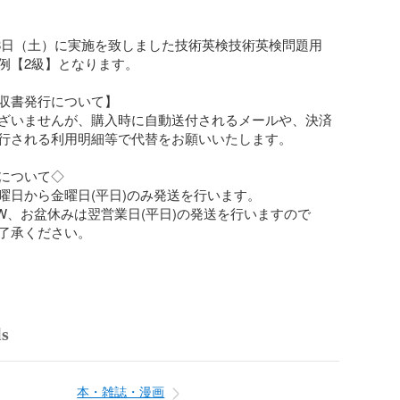
0月18日（土）に実施を致しました技術英検技術英検問題用
例【2級】となります。

収書発行について】

ざいませんが、購入時に自動送付されるメールや、決済
行される利用明細等で代替をお願いいたします。

について◇

曜日から金曜日(平日)のみ発送を行います。

W、お盆休みは翌営業日(平日)の発送を行いますので

了承ください。

ls
本・雑誌・漫画