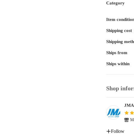
Category
Item conditio
Shipping cost
Shipping met
Ships from
Ships within
Shop info
JM
Me
Follow