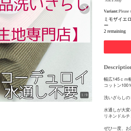
Ask a Shop
Variant
:
Please 
ミモザイエ
ー
2 remaining
Descriptio
幅広145ｃｍ
コットン100
1
/
9
洗いざらしの
水通しが大変
リネンドルチ
ぜひ一度、お