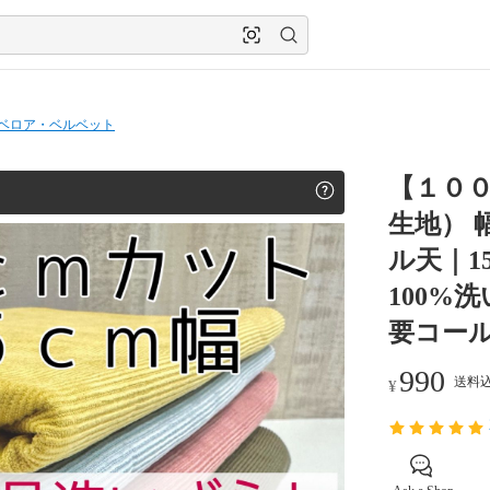
ベロア・ベルベット
【１０
生地）
ル天｜1
100%
要コール
990
送料込
¥