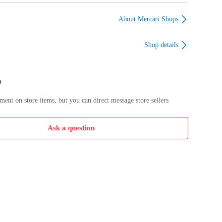
地以外も

麻100%
｜40番手 甘織り 白黒
40番手 甘織り 白黒ギ
水通し不要で販売中♪

5番手 水通
ギンガム 142cm巾 水通
ンガム 142cm巾 水通し
About Mercari Shops
ドルチェ
し不要 リネンドルチェ
不要 リネンドルチェ
ーデュロイ

Shop details
麻生地

ネンウールなど

が洗いざらし・水通し不要！

p
文金額に関係なく

無料サービス！

nt on store items, but you can direct message store sellers
ェ

Ask a question