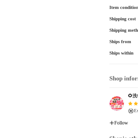
全国送料無料で
Item conditio
Shipping cost
⚫︎生地のお色

Shipping met
①ミモザイエロ
②苺ミルク

Ships from
⓷みずいろ

④カーキ緑

Ships within
⚫︎こんなコー
Shop info
・コートやパ
・幅広のコー
・コットン10
🌻
素　材	コット
生地巾	145c
Ex
番手＆打込み	
Follow
織り組織	パイ
加　工	自家
仕上げ	洗い