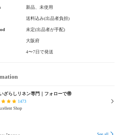
お届け♪

n
新品、未使用
送料込み(出品者負担)
hod
未定(出品者が手配)
ー

大阪府
4〜7日で発送
デュロイをお探しの方に♪

rmation
ンツを作りたい方に

ル天をお探しの方に

0％が好きな方に

洗いざらしリネン専門｜フォローで🉐
ン100％

1473
m

cellent Shop
15ウェル

ル織物

製・愛染ウォッシュリネン

ざらしコーデュロイ

See all