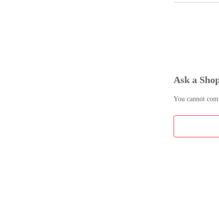
リネン・麻生
チリネン100% 
洗いざらし・
｜108cm巾 2
し不要 リネン
洗いざらしコ
洗いざらし綿
洗いざらしリ
すべての生地
Ask a Sho
さらに！ご注
日本全国送料
You cannot comme
#リネンドルチ
#linendolce

#リネン

#麻

#リネン生地

#麻生地

#リネン100%

#麻100%

#水通し不要

#洗いざらし
