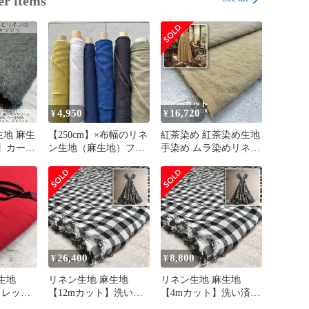
er items
いコーデュロイ

ーデュロイ

再入荷不可プレミアムコーデュロイ

様限定の特典♩

グ・フォロワー様限定特典！】

様限定！

4,950
16,720
¥
¥
ト賃無料サービス）

地 麻生
【250cm】×布幅のリネ
紅茶染め 紅茶染め生地
】カーキ
ン生地（麻生地）フレ
手染め ムラ染めリネン
様限定！

み緑 厚
ンチリネン生地・ツイ
【190cmカット｜ご購
し無料サービス）

起毛加工
ルの麻生地 ブラウスの
入後40日以内発送】洗
ウール
ハンドメイドに♩《日
いざらし手染め布 生地
様限定！

巾 水通し不
本初！全品！洗いざら
リネン生地 麻生地 25
無料サービス）

チェ
し・水通し不要の麻専
番手平織 リネン100%
門店》 ＣＣ加工リネン
麻100% 118cm巾 延長
｜60リネンツイル100%
30cm単位OK 水通し不
（麻100） 116cm幅 送
要 リネンドルチェ
品！洗いざらし・水通し不要のリネン生地・麻生地｜リ
26,400
8,800
¥
¥
料無料 リネンドルチェ
麻100%）生地・麻布専門店

生地
リネン生地 麻生地
リネン生地 麻生地
】レッド
【12mカット】洗い済
【4mカット】洗い済み
Shops店では

セルビッ
みリネン100% 麻100%
リネン100% 麻100%｜