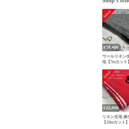
Shop's oth
水通し	湯洗
水通し不用コ
在庫・再販	
◆フォロワー
【オープニン
・フォロワー
18,480
¥
（全品！カッ
ウールリネン生
地【7mカット
・フォロワー
グリーン くす
（全品！水通
手ヘリンボン 
｜リネン44% 
・フォロワー
56% 122cm
（全品！送料
要 リネンドル
日本初！の全
22,000
¥
ネン100%（
リネン生地 麻
【10mカット
直営のメルカリ
赤色 洗い済み