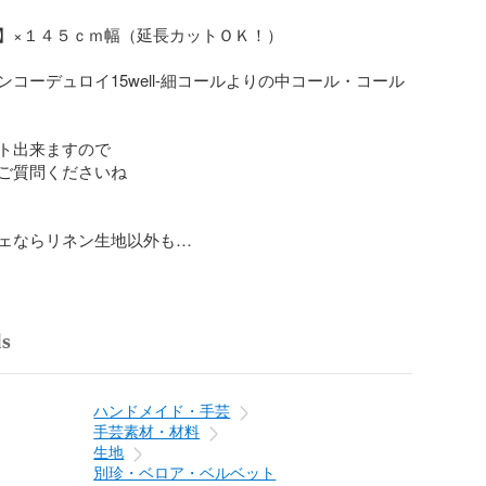
】×１４５ｃｍ幅（延長カットＯＫ！）

コーデュロイ15well-細コールよりの中コール・コール
ト出来ますので

ご質問くださいね

ェならリネン生地以外も

！洗いざらし仕上げ♪」

ls
く商品のご説明ございますが

「ご質問」はお気軽に♪

サービス】

ハンドメイド・手芸
手芸素材・材料
コーデュロイ♪

生地
ル天♪

別珍・ベロア・ベルベット