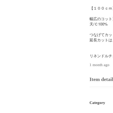
【１００ｃｍ
幅広のコットン
天/Ｃ100%

つなげてカッ
延長カットは
リネンドルチ
1 month ago
「水通し不要
Item detai
※下記に詳し
在庫確認など
【水通し無料
洗いざらしの
Category
水通し不要コー