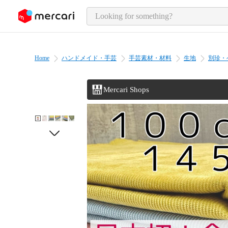
o page content
Home
ハンドメイド・手芸
手芸素材・材料
生地
別珍・
Mercari Shops