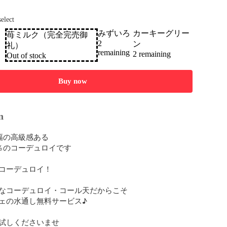
select
ロ
みずいろ
カーキーグリー
苺ミルク（完全完売御
2
ン
礼）
remaining
2 remaining
Out of stock
Buy now
n
幅の高級感ある

％のコーデュロイです

コーデュロイ！

なコーデュロイ・コール天だからこそ

ェの水通し無料サービス♪

試しくださいませ
