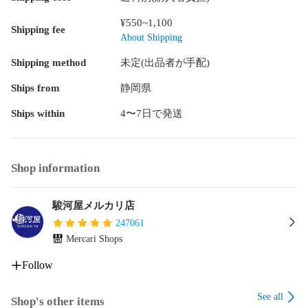
¥550~1,100
Shipping fee
About Shipping
Shipping method
未定(出品者が手配)
Ships from
静岡県
Ships within
4〜7日で発送
Shop information
駿河屋メルカリ店
247061
Mercari Shops
Follow
See all
Shop's other items