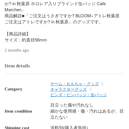
か? in 秋葉原 ホロレア入りブラインド缶バッジ Cafe 
Marchen」

商品解説■「ご注文はうさぎですか? BLOOM×アトレ秋葉原 
ご注文はアトレですか? in 秋葉原」のグッズです。

【商品詳細】

サイズ：約直径56mm
2 months ago
Item details
ゲーム・おもちゃ・グッズ
Category
キャラクターグッズ
ピンズ・ピンバッジ・缶バッジ
目立った傷や汚れなし
Item condition
細かな使用感・傷・汚れはあるが、目
立たない
Shipping cost
送料別(購入者負担)