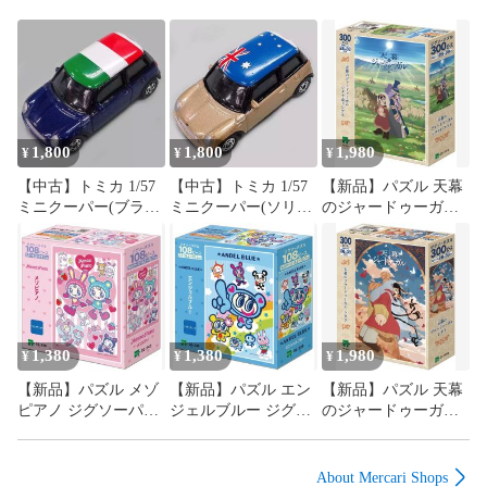
1,800
1,800
1,980
¥
¥
¥
【中古】トミカ 1/57
【中古】トミカ 1/57
【新品】パズル 天幕
ミニクーパー(ブラッ
ミニクーパー(ソリッ
のジャードゥーガル
クアイパープル×イタ
ドゴールド×オースト
シタラ＆ドレゲネ ジ
リア国旗) 「トミカく
ラリア国旗) 「トミカ
グソーパズル 300ピ
じX ミニクーパーセ
くじX ミニクーパー
ース [28-501s]
レクション」
セレクション」
1,380
1,380
1,980
¥
¥
¥
【新品】パズル メゾ
【新品】パズル エン
【新品】パズル 天幕
ピアノ ジグソーパズ
ジェルブルー ジグソ
のジャードゥーガル
ル 108ピース [02-240]
ーパズル 108ピース
シタラ ジグソーパズ
[02-239]
ル 300ピース [28-
500s]
About Mercari Shops