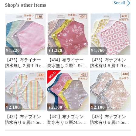
See all
Shop's other items
2co-no-ie

2coの家

1,220
1,220
1,760
¥
¥
¥
【435】布ライナー
【434】布ライナー
【433】布ナプキン
防水無し２層１９cm
防水無し２層１９cm
防水有り５層１９cm
５枚＋おまかせ柄１
５枚＋おまかせ柄１
４枚＋おまかせ柄１
枚
枚
枚
2,100
2,100
2,100
¥
¥
¥
【432】布ナプキン
【431】布ナプキン
【430】布ナプキン
防水有り５層24.5cm2
防水有り５層24.5cm2
防水有り５層24.5cm2
枚・19cm2枚＋おまか
枚・19cm2枚＋おまか
枚・19cm2枚＋おまか
せ柄24.5cm１枚
せ柄24.5cm１枚
せ柄24.5cm１枚