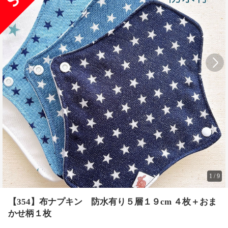
1
/
9
【354】布ナプキン 防水有り５層１９cm ４枚＋おま
かせ柄１枚