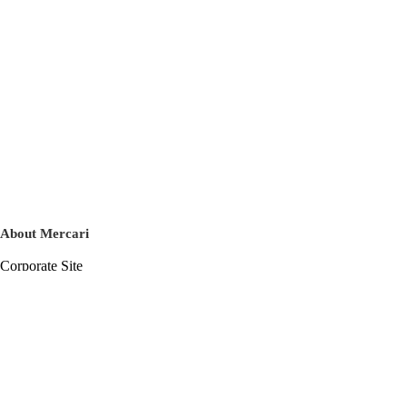
About Mercari
Corporate Site
Mercari Careers
Latest News
Official Blog
Press Kit
Mercari US
m department
Help