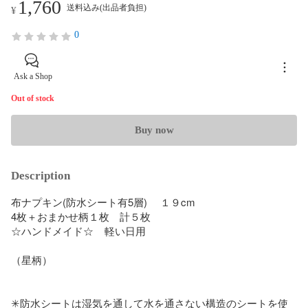
1,760
送料込み(出品者負担)
¥
0
Ask a Shop
Out of stock
Buy now
Description
布ナプキン(防水シート有5層) 　１９cm

4枚＋おまかせ柄１枚　計５枚

☆ハンドメイド☆    軽い日用

（星柄）

✳︎防水シートは湿気を通して水を通さない構造のシートを使