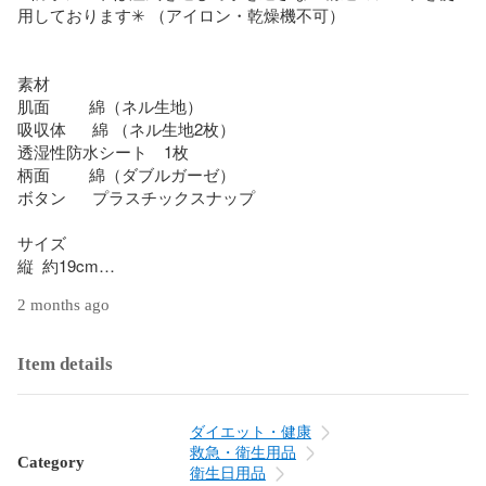
用しております✳︎ （アイロン・乾燥機不可）

素材

肌面         綿（ネル生地）

吸収体      綿 （ネル生地2枚）

透湿性防水シート　1枚

柄面         綿（ダブルガーゼ）

ボタン      プラスチックスナップ

サイズ

縦  約19cm

横  約17cm （閉じた状態　約7cm）

2 months ago
生地にみられる黒や茶色っぽいつぶつぶは無漂白の生地の特
性（綿カス）です(*^^*)

Item details
布ライナー19cmと同じサイズのため、区別するためにスタン
プタグを付けております。

ダイエット・健康
（タグはランダムです）

救急・衛生用品
Category
衛生日用品