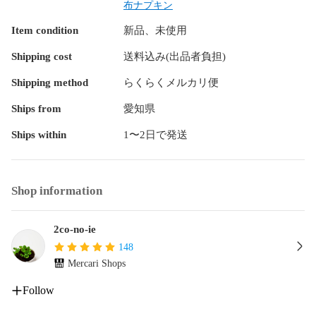
布ナプキン
翌日発送を心がけていますが万が一遅れる場合はご連絡させ
Item condition
新品、未使用
て頂きます。

Shipping cost
送料込み(出品者負担)
ハンドメイド品；以下の点に注意して作製しています。

Shipping method
らくらくメルカリ便
✳︎  洗濯時の縮みを少なくするためネル生地とダブルガーゼは
Ships from
愛知県
水通ししてあります。

Ships within
1〜2日で発送
✳︎  型崩れを少なくするために布目に沿って裁断しています。

✳︎  縫い目のゴワつきを抑えるため余分な縫い代はカットして
います。

Shop information
よろしくお願いします♪♪♪

2co-no-ie
ーーーーーーーーーーーーーーーーーーーー

148
nicoco布ナプキン

Mercari Shops
布ナプキン

布ライナー

Follow
温活
