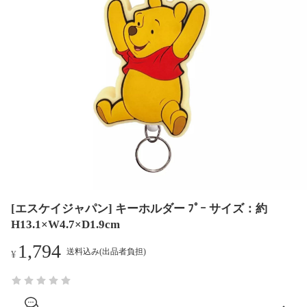
[エスケイジャパン] キーホルダー ﾌﾟｰ サイズ：約
H13.1×W4.7×D1.9cm
1,794
送料込み(出品者負担)
¥