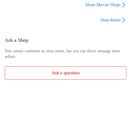
[キラキラ] [幅9.5cm×
ール まつげクラスタ
About Mercari Shops
高さ24.5cm×奥行
ー 8-16mm 30D 40D
3.5cm]
50D 個別ラッシュキ
Shop details
ット ラッシュボンド
とシールラッシュピ
ンセット
(30D+40D+50D-Dキッ
Ask a Shop
ト、8-16MI
You cannot comment on store items, but you can direct message store
sellers
Ask a question