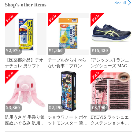
See all
Shop's other items
2,070
1,360
15,420
¥
¥
¥
【医薬部外品】デオ
テーブルからすべら
[アシックス] ランニ
ナチュレ 男ソフトス
ない食事エプロン ひ
ングシューズ MAGIC
トーンW 男性用 ワキ
まわり柄 ハビナース
SPEED 3 レディース
用 直ヌリ 制汗剤 ス
裏面すべり止め加工
[400(ディープオーシ
ティック
テーブルにピタッと
ャン/グローイエロ
フィット 強撥水加工
ー)] [23.5 cm E]
脇ギャザーで食べこ
ぼしガード 食べこぼ
しが多い方に 介護用
3,360
2,290
3,790
¥
¥
¥
大人用 108×78cm
汎用うさぎ 手乗り鎮
ショウワノート ポケ
EYEVIS ラッシュエ
1018249 [ひまわり]
座ぬいぐるみ 汎用ピ
ットモンスター 筆箱
クステンションキッ
ンク 8203 440
ホログラムふでばこ
ト 300個 ラッシュク
キラキラ 367729001
ラスターキット D カ