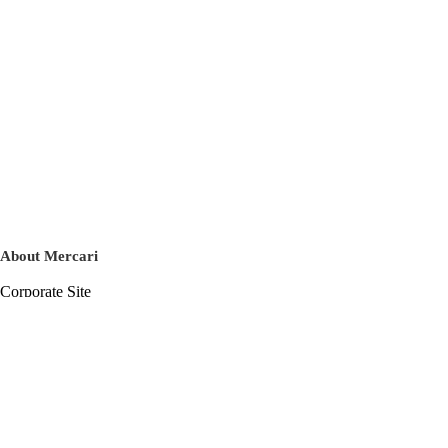
About Mercari
Corporate Site
Mercari Careers
Latest News
Official Blog
Press Kit
Mercari US
m department
Help