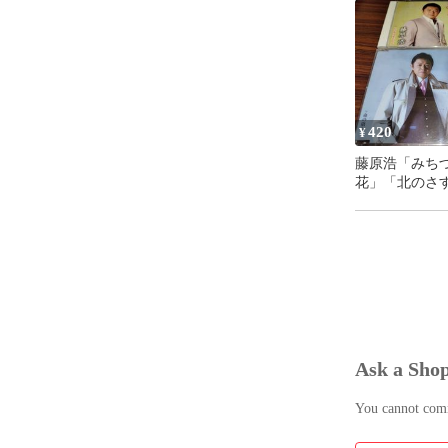
理番号260806-3
420
¥
藤原浩「みち
花」「北のさ
中古シングルC
セット 演歌
管理番号260806
Ask a Sho
You cannot comme