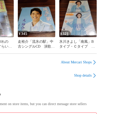
11
CD オルタナティヴメ
260806-140
タル 管理番号260806-
140
345
321
¥
¥
づれの
走裕介「流氷の駅」中
氷川きよし「南風」B
すらい」
古シングルCD 演歌/
タイプ・Ｃタイプ 未
D 2枚
歌謡曲 管理番号
開封シングルCD 2枚
/歌謡曲
260806-140
セット 演歌/歌謡曲
-140
管理番号260806-140
About Mercari Shops
Shop details
p
nt on store items, but you can direct message store sellers