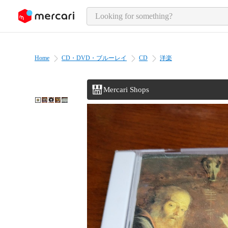
o page content
Home
CD・DVD・ブルーレイ
CD
洋楽
Mercari Shops