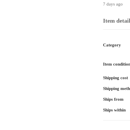
7 days ago
Item detai
Category
Item conditio
Shipping cost
Shipping met
Ships from
Ships within