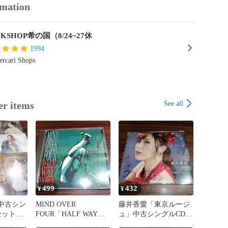
rmation
KSHOP希の国（8/24~27休
1994
rcari Shops
See all
er items
499
432
¥
¥
中古シン
MIND OVER
藤井香愛「東京ルージ
枚セット
FOUR「HALF WAY
ュ」中古シングルCD
価品 管
DOWN」輸入盤中古
演歌/歌謡曲 管理番号