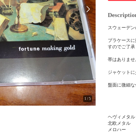
Descriptio
スウェーデン
プラケースに
すのでご了承
帯はありません
ジャケットに
盤面に微細な
1
/
5
ヘヴィメタル

北欧メタル

メロハー