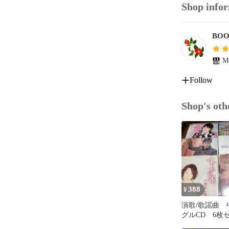
Shop info
BOO
Me
Follow
Shop's oth
388
¥
演歌/歌謡曲 
グルCD 6
訳あり処分特