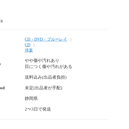
ls
CD・DVD・ブルーレイ
CD
洋楽
やや傷や汚れあり
n
目につく傷や汚れがある
送料込み(出品者負担)
hod
未定(出品者が手配)
静岡県
2〜3日で発送