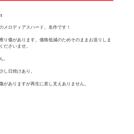
n
のメロディアスハード。名作です！

擦り傷があります。価格低減のためそのままお送りしま
くださいませ。

。

少し日焼けあり。

傷がありますが再生に差し支えありません。
