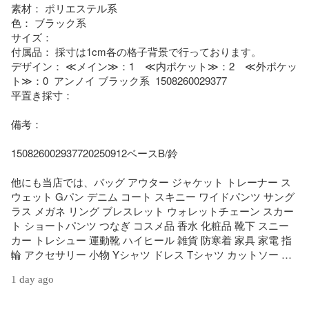
素材： ポリエステル系

色： ブラック系

サイズ： 

付属品： 採寸は1cm各の格子背景で行っております。

デザイン： ≪メイン≫：1　≪内ポケット≫：2　≪外ポケッ
ト≫：0  アンノイ ブラック系  1508260029377

平置き採寸： 

備考： 

150826002937720250912ベースB/鈴

他にも当店では、バッグ アウター ジャケット トレーナー ス
ウェット Gパン デニム コート スキニー ワイドパンツ サング
ラス メガネ リング ブレスレット ウォレットチェーン スカー
ト ショートパンツ つなぎ コスメ品 香水 化粧品 靴下 スニー
カー トレシュー 運動靴 ハイヒール 雑貨 防寒着 家具 家電 指
輪 アクセサリー 小物 Yシャツ ドレス Tシャツ カットソー G
ジャン アンクル 七分丈 九分丈 ニット セーター マーメイド 
1 day ago
エスニック 民族系 水着 キャップ ネックレス サンダル パンプ
ス ベイカー グルカ ストレッチ ガウチョ ブラウス カーディガ