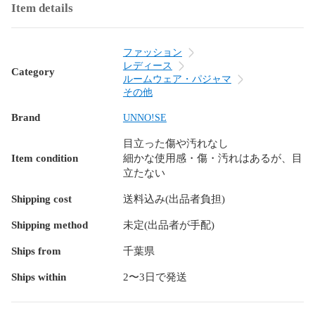
ン 羽織 ダウンジャケット トレンチ カーゴ フレア ベルボトム 
Item details
ミモレ 透け ブラトップ タイト ミニサイズ ビッグサイズ マキ
シ オーバーサイズ スキニー スリムデザイン ワイドサイズ 小
さいサイズ 大きいサイズ タックワイド 作業着 DIY スカジャ
ファッション
ン ミリタリー 法被 着物 浴衣 自動巻時計 手巻時計 スマート
レディース
Category
ウォッチ クオーツ ビンテージ ビンテージ 古着 ミディアム ボ
ルームウェア・パジャマ
リューム 上下セット 春 夏 秋 冬 高級品 プチプラ セットアッ
その他
プ アンサンブル キャンプ アウトドア 結婚式 二次会 就活 合
Brand
UNNO!SE
コン ドライブ デート 同窓会 飲み会 登山 休日 家族 まったり 
里帰り ゆったり パジャマ 部屋着 家着 外行き 旅行 オフィス
目立った傷や汚れなし
カジュアル OL 喪服 冠婚葬祭 フェス ライブ クラブ オタ活 テ
Item condition
細かな使用感・傷・汚れはあるが、目
ーマパーク 婚活 コスプレ コミ系 ハロウィンショッピング ス
立たない
ポーツ スキー スノボ サーフィン カラオケ パーティー コーデ
ィネート コーデ ドメスティック インポート サーフ系 ギャル
Shipping cost
送料込み(出品者負担)
系 ロリータ系 韓国系 ストリート系 Y2K 個性派 量産型 ウエデ
ィング お呼ばれ 同窓会 裏原系 お見合い 夏祭り 花火大会 ネ
Shipping method
未定(出品者が手配)
イティブ系 アメカジ ロック系 ビジュアル系 HIPHOP系 ラッ
Ships from
千葉県
パー系 youtuber インフルエンサー ナチュラル系 モデル系 ガ
テン系 オーガニック系 芸能人 俳優系 複数商品 まとめ お得 
Ships within
2〜3日で発送
かわいい系 ガーリー 個性派 フィットネス系 ヤンキー系 おじ
さん系 オタク系 モード系 やりら系 ホスト系 キャバ 清楚系 
アイドル系 
