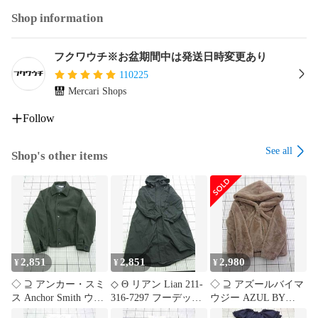
Shop information
等の品を多数取り扱っています。

フォロー頂きますとフォローワー様限定の以下の様なクーポ
フクワウチ※お盆期間中は発送日時変更あり
ンや情報をお届けしております。

110225
最安値セール

Mercari Shops
激安セール

全品割引

Follow
10%OFF

15%OFF

See all
Shop's other items
20%OFF

30%OFF

50%OFF

期間限定セール

在庫処分セール

サマーセール

ウィンターセール

2,851
2,851
2,980
¥
¥
¥
割引クーポン発行

決算セール

◇ ⊇ アンカー・スミ
◇ Θ リアン Lian 211-
◇ ⊇ アズールバイマ
大感謝祭セール

ス Anchor Smith ウー
316-7297 フーデッド
ウジー AZUL BY
セール中

ルライクジャケット
ロングコート ドロー
MOUSSY フェイクフ