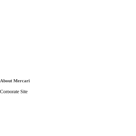
About Mercari
Corporate Site
Mercari Careers
Latest News
Official Blog
Press Kit
Mercari US
m department
Help