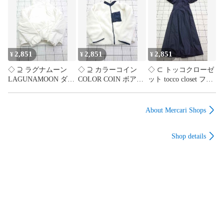
フロントボタン グリ
ストリング ブラック
ァー フーディジャケ
ーン系 Lサイズ メン
系 Fサイズ レディー
ット ベージュ系 Sサ
ズ E
ス E
イズ レディース E
【1604220015333】
【1604220015340】
【1604220015357】
2,851
2,851
2,851
¥
¥
¥
◇ ⊇ ラグナムーン
◇ ⊇ カラーコイン
◇ ⊂ トッコクローゼ
LAGUNAMOON ダウ
COLOR COIN ボアフ
ット tocco closet フリ
ンジャケット ドロー
リースジャケット フ
ルスリーブ ロングワ
ストリング フロント
ロントジッパー
ンピース ネイビー系
ボタン ホワイト系 レ
160/84A メンズ ホワ
Mサイズ レディース
About Mercari Shops
ディース Fサイズ E
イト系 E
E 【1604220015395】
【1604220015364】
【1604220015388】
Shop details