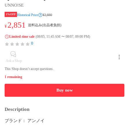
UNNO!SE
1%OFF
Historical Price
¥2,880
2,851
送料込み(出品者負担)
¥
Limited-time sale
(08/05, 11:45 AM 〜 08/07, 09:00 PM)
0
Ask a Shop
This Shop doesn’t accept questions.
1 remaining
Buy now
Description
ブランド： アンノイ
