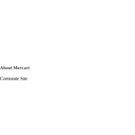
About Mercari
Corporate Site
Mercari Careers
Latest News
Official Blog
Press Kit
Mercari US
m department
Help
Help Center
Inquiry History List