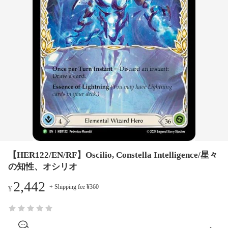
【HER122/EN/RF】Oscilio, Constella Intelligence/星々
の知性、オシリオ
2,442
+ Shipping fee ¥360
¥