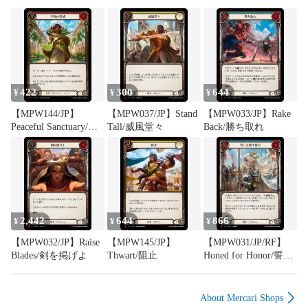
422
300
644
¥
¥
¥
【MPW144/JP】
【MPW037/JP】Stand
【MPW033/JP】Rake
Peaceful Sanctuary/平
Tall/威風堂々
Back/勝ち取れ
和の聖域
2,442
644
866
¥
¥
¥
【MPW032/JP】Raise
【MPW145/JP】
【MPW031/JP/RF】
Blades/剣を掲げよ
Thwart/阻止
Honed for Honor/誓い
を映す鍛刃
About Mercari Shops