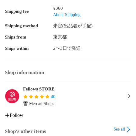
¥360
Shipping fee
About Shipping
Shipping method
未定(出品者が手配)
Ships from
東京都
Ships within
2〜3日で発送
Shop information
Fellows STORE
40
Mercari Shops
Follow
See all
Shop's other items