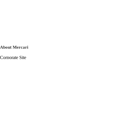
About Mercari
Corporate Site
Mercari Careers
Latest News
Official Blog
Press Kit
Mercari US
m department
Help
Help Center
Inquiry History List
Privacy Policy & Terms of Service
Terms of Service