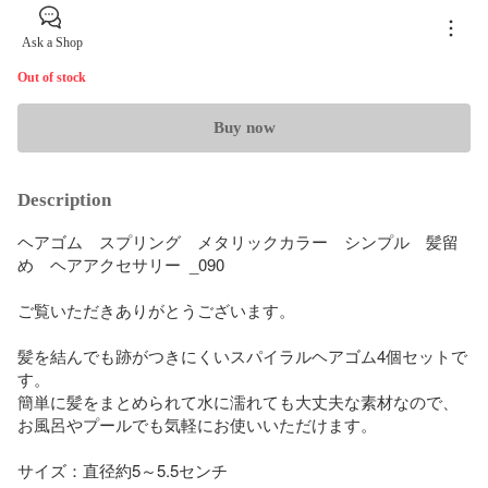
Ask a Shop
Out of stock
Buy now
Description
ヘアゴム　スプリング　メタリックカラー　シンプル　髪留
め　ヘアアクセサリー  _090

ご覧いただきありがとうございます。

髪を結んでも跡がつきにくいスパイラルヘアゴム4個セットで
す。

簡単に髪をまとめられて水に濡れても大丈夫な素材なので、
お風呂やプールでも気軽にお使いいただけます。

サイズ：直径約5～5.5センチ
