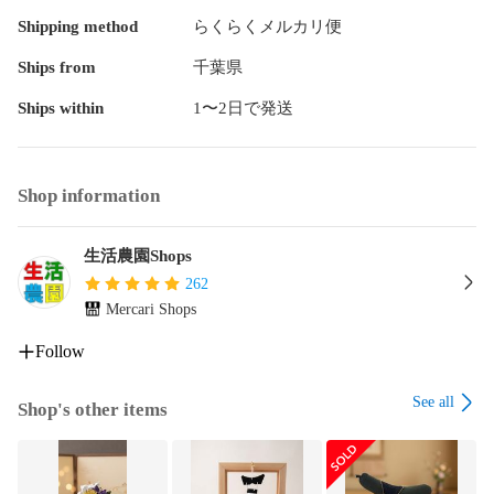
Shipping method
らくらくメルカリ便
Ships from
千葉県
Ships within
1〜2日で発送
Shop information
生活農園Shops
262
Mercari Shops
Follow
See all
Shop's other items