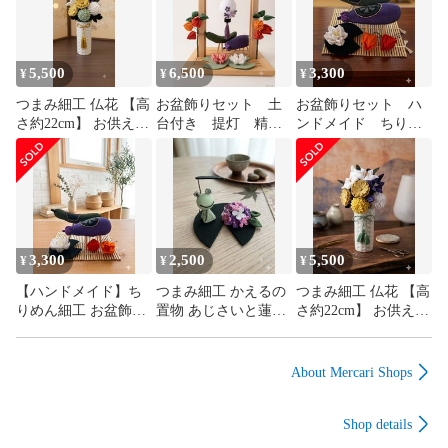
5,500
6,500
3,300
¥
¥
¥
つまみ細工 仏花 【高
お盆飾りセット 土
お盆飾りセット ハ
さ約22cm】 お供え花
台付き 提灯 精霊
ンドメイド ちりめ
ちりめん 供花 枯れな
馬 新盆 インテリ
ん細工 お盆飾り 5点
いお花 水やり不要
ア 和雑貨 ちりめ
セット 精霊馬 精霊牛
ん つまみ細工 帰
ほおずき 蓮
省 ペット供養
3,300
2,500
5,500
¥
¥
¥
【ハンドメイド】ち
つまみ細工 かえるの
つまみ細工 仏花 【高
りめん細工 お盆飾り
置物 あじさいと蓮の
さ約22cm】 お供え花
5点セット 精霊馬 精
葉 カエルのインテリ
ちりめん 供花 枯れな
霊牛 ほおずき 蓮
ア 梅雨
いお花
About Mercari Shops
Shop details